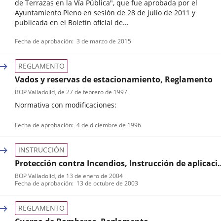
de Terrazas en la Vía Pública", que fue aprobada por el
Ayuntamiento Pleno en sesión de 28 de julio de 2011 y
publicada en el Boletín oficial de...
Tipo
Referencia
Fecha de aprobación
3 de marzo de 2015
de
boletin
normativa
REGLAMENTO
Vados y reservas de estacionamiento, Reglamento
BOP Valladolid
, de 27 de febrero de 1997
Normativa con modificaciones:
Tipo
Referencia
Fecha de aprobación
4 de diciembre de 1996
de
boletin
normativa
INSTRUCCIÓN
Protección contra Incendios, Instrucción de aplicaci
de normativa
BOP Valladolid
, de 13 de enero de 2004
Tipo
Referencia
Fecha de aprobación
13 de octubre de 2003
de
boletin
normativa
REGLAMENTO