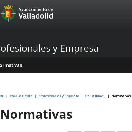
Portal
Saltar al contenido
Web
del
Ayuntamiento
rofesionales y Empresa
de
Valladolid
icio
rvicios
entros
yudas
ormativas
blicaciones
ticias
genda
ubvenciones
Inicio
Para la Gente
Profesionales y Empresa
De utilidad...
Normativas
Normativas