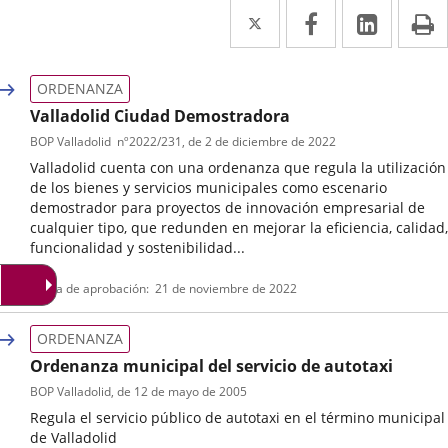
Twitter
Enlace
Facebook
Enlace
Linke
Enlace
I
a
a
a
una
una
una
ORDENANZA
aplicación
aplicación
aplica
Valladolid Ciudad Demostradora
BOP Valladolid
nº
2022/231
, de 2 de diciembre de 2022
externa.
externa.
extern
Valladolid cuenta con una ordenanza que regula la utilización
de los bienes y servicios municipales como escenario
demostrador para proyectos de innovación empresarial de
cualquier tipo, que redunden en mejorar la eficiencia, calidad,
funcionalidad y sostenibilidad...
Tipo
Referencia
Fecha de aprobación
21 de noviembre de 2022
de
boletin
normativa
ORDENANZA
Ordenanza municipal del servicio de autotaxi
BOP Valladolid
, de 12 de mayo de 2005
Regula el servicio público de autotaxi en el término municipal
de Valladolid