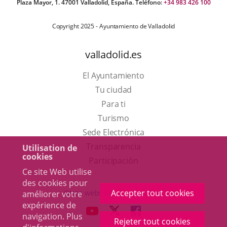
Plaza Mayor, 1. 47001 Valladolid, España. Teléfono:
+34 983 426 100
Copyright 2025 - Ayuntamiento de Valladolid
valladolid.es
El Ayuntamiento
Tu ciudad
Para ti
Este
Turismo
enlace
Enlace
Sede Electrónica
se
a
Transparencia
Utilisation de
cookies
abrirá
una
Participación
Ce site Web utilise
en
aplicación
des cookies pour
una
externa.
Accepter tout cookies
Otras webs del ayuntamiento
améliorer votre
ventana
expérience de
aderSocial
ENLACE
ENLACE
ENLACE
navigation. Plus
nueva.
Rejeter tout cookies
A
A
A