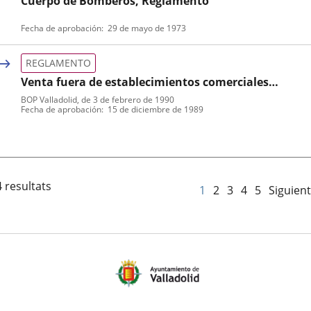
Cuerpo de Bomberos, Reglamento
Tipo
Fecha de aprobación
29 de mayo de 1973
de
normativa
REGLAMENTO
Venta fuera de establecimientos comerciales
permanentes, Reglamento
BOP Valladolid
, de 3 de febrero de 1990
Tipo
Referencia
Fecha de aprobación
15 de diciembre de 1989
de
boletin
normativa
 resultats
1
2
3
4
5
Siguien