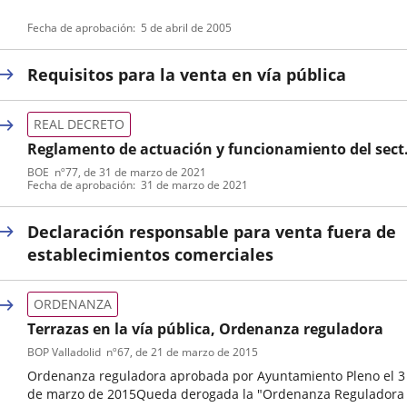
Tipo
Referencia
Fecha de aprobación
5 de abril de 2005
de
boletin
normativa
Requisitos para la venta en vía pública
REAL DECRETO
Reglamento de actuación y funcionamiento del sect
público por medios electrónicos
BOE
nº
77
, de 31 de marzo de 2021
Tipo
Referencia
Fecha de aprobación
31 de marzo de 2021
de
boletin
normativa
Declaración responsable para venta fuera de
establecimientos comerciales
ORDENANZA
Terrazas en la vía pública, Ordenanza reguladora
BOP Valladolid
nº
67
, de 21 de marzo de 2015
Ordenanza reguladora aprobada por Ayuntamiento Pleno el 3
de marzo de 2015Queda derogada la "Ordenanza Reguladora