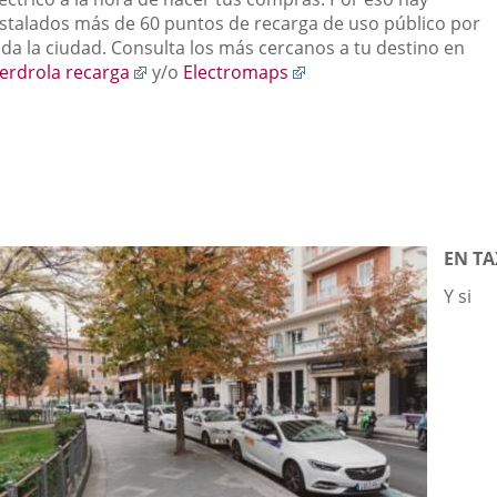
aplicación
nstalados más de 60 puntos de recarga de uso público por
externa.
oda la ciudad. Consulta los más cercanos a tu destino en
Enlace
Enlace
berdrola recarga
y/o
Electromaps
a
a
una
una
aplicación
aplicación
externa.
externa.
EN TA
Y si