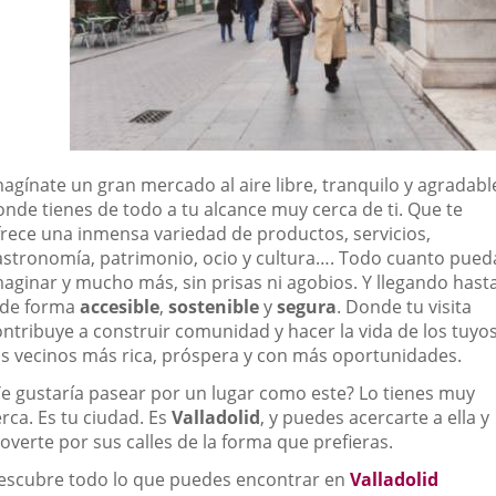
agínate un gran mercado al aire libre, tranquilo y agradabl
onde tienes de todo a tu alcance muy cerca de ti. Que te
frece una inmensa variedad de productos, servicios,
astronomía, patrimonio, ocio y cultura…. Todo cuanto pued
maginar y mucho más, sin prisas ni agobios. Y llegando hast
i de forma
accesible
,
sostenible
y
segura
. Donde tu visita
ontribuye a construir comunidad y hacer la vida de los tuyos
us vecinos más rica, próspera y con más oportunidades.
Te gustaría pasear por un lugar como este? Lo tienes muy
rca. Es tu ciudad. Es
Valladolid
, y puedes acercarte a ella y
overte por sus calles de la forma que prefieras.
escubre todo lo que puedes encontrar en
Valladolid