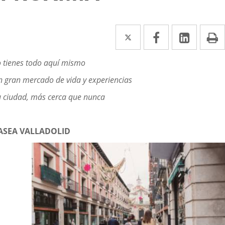
Twitter
Enlace
Facebook
Enlace
Linke
Enlace
I
a
a
a
escripción
 tienes todo aquí mismo
una
una
una
 gran mercado de vida y experiencias
aplicación
aplicación
aplica
 ciudad, más cerca que nunca
externa.
externa.
extern
ASEA VALLADOLID