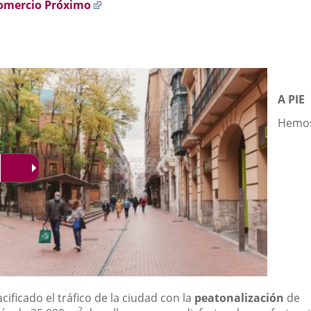
Enlace
omercio Próximo
a
una
aplicación
externa.
A PIE
Hemo
cificado el tráfico de la ciudad con la
peatonalización
de
2