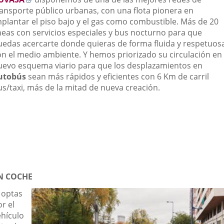
a
ransporte público urbanas, con una flota pionera en
una
mplantar el piso bajo y el gas como combustible. Más de 20
aplicación
íneas con servicios especiales y bus nocturno para que
externa.
uedas acercarte donde quieras de forma fluida y respetuos
on el medio ambiente. Y hemos priorizado su circulación en 
uevo esquema viario para que los desplazamientos en
utobús
sean más rápidos y eficientes con 6 Km de carril
us/taxi, más de la mitad de nueva creación.
N COCHE
 optas
r el
ehículo