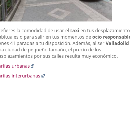
refieres la comodidad de usar el
taxi
en tus desplazamiento
abituales o para salir en tus momentos de
ocio responsabl
ienes 41 paradas a tu disposición. Además, al ser
Valladolid
na ciudad de pequeño tamaño, el precio de los
esplazamientos por sus calles resulta muy económico.
Enlace
arifas urbanas
a
Enlace
arifas interurbanas
una
a
aplicación
una
externa.
aplicación
externa.