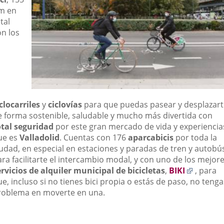
m en
tal
on los
clocarriles
y
ciclovías
para que puedas pasear y desplazart
e forma sostenible, saludable y mucho más divertida con
otal seguridad
por este gran mercado de vida y experiencia
ue es
Valladolid
. Cuentas con 176
aparcabicis
por toda la
iudad, en especial en estaciones y paradas de tren y autobú
ra facilitarte el intercambio modal, y con uno de los mejor
Enlace
ervicios de alquiler municipal de bicicletas
,
BIKI
, para
a
e, incluso si no tienes bici propia o estás de paso, no tenga
una
roblema en moverte en una.
aplicac
externa