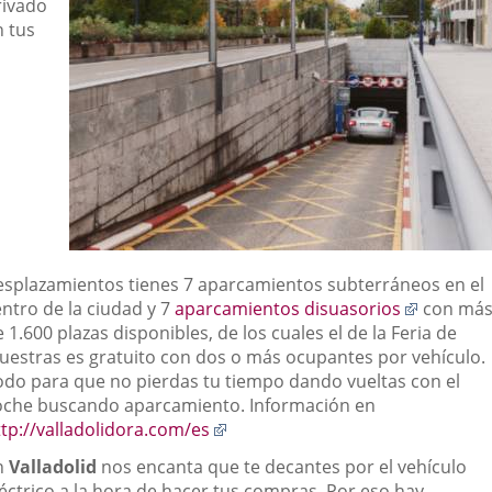
rivado
n tus
esplazamientos tienes 7 aparcamientos subterráneos en el
Enlace
entro de la ciudad y 7
aparcamientos disuasorios
con má
a
 1.600 plazas disponibles, de los cuales el de la Feria de
una
uestras es gratuito con dos o más ocupantes por vehículo.
aplicaci
odo para que no pierdas tu tiempo dando vueltas con el
externa.
oche buscando aparcamiento. Información en
Enlace
ttp://valladolidora.com/es
a
n
Valladolid
nos encanta que te decantes por el vehículo
una
léctrico a la hora de hacer tus compras. Por eso hay