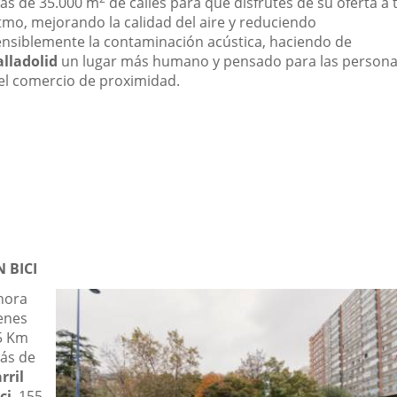
ás de 35.000 m
de calles para que disfrutes de su oferta a 
itmo, mejorando la calidad del aire y reduciendo
ensiblemente la contaminación acústica, haciendo de
alladolid
un lugar más humano y pensado para las person
 el comercio de proximidad.
N BICI
hora
ienes
5 Km
ás de
rril
ci
, 155