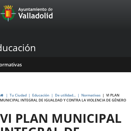
Portal
Jump to content
Web
del
Ayuntamiento
ducación
de
Valladolid
ome
rvicios
entros
yudas
ormativas
blicaciones
ticias
genda
ubvenciones
Home
Tu Ciudad
Educación
De utilidad...
Normativas
VI PLAN
MUNICIPAL INTEGRAL DE IGUALDAD Y CONTRA LA VIOLENCIA DE GÉNERO
VI PLAN MUNICIPAL