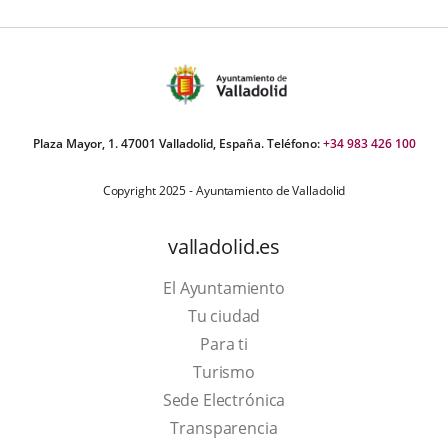
Plaza Mayor, 1. 47001 Valladolid, España. Teléfono:
+34 983 426 100
Copyright 2025 - Ayuntamiento de Valladolid
valladolid.es
El Ayuntamiento
Tu ciudad
Para ti
This
Turismo
link
Link
Sede Electrónica
will
to
Transparencia