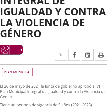
INTEGRAL DE
IGUALDAD Y CONTRA
LA VIOLENCIA DE
GÉNERO
Twitter
Enlace
Facebook
Enlace
Linked
Enlace
P
a
a
a
una
una
una
Tipo
PLAN MUNICIPAL
de
aplicación
aplicación
aplica
normativa
externa.
externa.
extern
Descripción
El 26 de mayo de 2021 la Junta de gobierno aprobó el VI
Plan Municipal Integral de Igualdad y contra la Violencia de
Genero
Tiene un periodo de vigencia de 5 años (2021-2025)