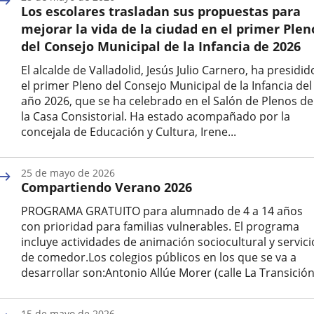
Los escolares trasladan sus propuestas para
noticia
mejorar la vida de la ciudad en el primer Plen
del Consejo Municipal de la Infancia de 2026
El alcalde de Valladolid, Jesús Julio Carnero, ha presidid
el primer Pleno del Consejo Municipal de la Infancia del
año 2026, que se ha celebrado en el Salón de Plenos de
la Casa Consistorial. Ha estado acompañado por la
concejala de Educación y Cultura, Irene...
Fecha
de
25 de mayo de 2026
la
Compartiendo Verano 2026
noticia
PROGRAMA GRATUITO para alumnado de 4 a 14 años
con prioridad para familias vulnerables. El programa
incluye actividades de animación sociocultural y servici
de comedor.Los colegios públicos en los que se va a
desarrollar son:Antonio Allúe Morer (calle La Transición.
Fecha
de
15 de mayo de 2026