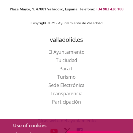
Plaza Mayor, 1. 47001 Valladolid, España. Teléfono:
+34 983 426 100
Copyright 2025 - Ayuntamiento de Valladolid
valladolid.es
El Ayuntamiento
Tu ciudad
Para ti
This
Turismo
link
Link
Sede Electrónica
will
to
Transparencia
open
external
Participación
in
application.
a
Otras webs del ayuntamiento
Use of cookies
pop-
aderSocial
LINK
LINK
LINK