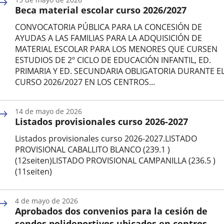
la
Beca material escolar curso 2026/2027
noticia
CONVOCATORIA PÚBLICA PARA LA CONCESIÓN DE
AYUDAS A LAS FAMILIAS PARA LA ADQUISICIÓN DE
MATERIAL ESCOLAR PARA LOS MENORES QUE CURSEN
ESTUDIOS DE 2º CICLO DE EDUCACIÓN INFANTIL, ED.
PRIMARIA Y ED. SECUNDARIA OBLIGATORIA DURANTE E
CURSO 2026/2027 EN LOS CENTROS...
Fecha
de
14 de mayo de 2026
la
Listados provisionales curso 2026-2027
noticia
Listados provisionales curso 2026-2027.LISTADO
PROVISIONAL CABALLITO BLANCO (239.1 )
(12seiten)LISTADO PROVISIONAL CAMPANILLA (236.5 )
(11seiten)
Fecha
de
4 de mayo de 2026
la
Aprobados dos convenios para la cesión de
noticia
sendos polideportivos ubicados en centros