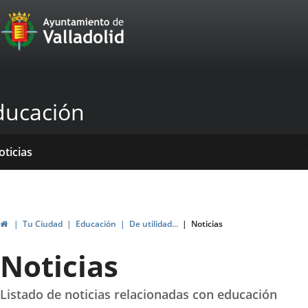
Portal
Jump to content
Web
del
Ayuntamiento
ducación
de
Valladolid
ome
rvicios
entros
yudas
ormativas
blicaciones
oticias
genda
ubvenciones
Home
Tu Ciudad
Educación
De utilidad...
Noticias
Noticias
Listado de noticias relacionadas con educación