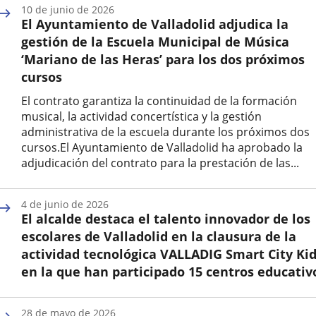
de
10 de junio de 2026
la
El Ayuntamiento de Valladolid adjudica la
noticia
gestión de la Escuela Municipal de Música
‘Mariano de las Heras’ para los dos próximos
cursos
El contrato garantiza la continuidad de la formación
musical, la actividad concertística y la gestión
administrativa de la escuela durante los próximos dos
cursos.El Ayuntamiento de Valladolid ha aprobado la
adjudicación del contrato para la prestación de las...
Fecha
de
4 de junio de 2026
la
El alcalde destaca el talento innovador de los
noticia
escolares de Valladolid en la clausura de la
actividad tecnológica VALLADIG Smart City Kid
en la que han participado 15 centros educativ
Fecha
de
28 de mayo de 2026
la