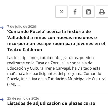
Twitter
Enlace
Facebook
Enlace
Linked
Enlace
P
a
a
a
una
una
una
7 de julio de 2026
‘Comando Pucela’ acerca la historia de
aplicación
aplicación
aplica
Valladolid a niños con nuevas misiones e
externa.
externa.
extern
incorpora un escape room para jóvenes en el
Teatro Calderón
Las inscripciones, totalmente gratuitas, pueden
realizarse en la Casa de Zorrilla.La concejala de
Educación y Cultura, Irene Carvajal, ha visitado esta
mañana a los participantes del programa Comando
Pucela, iniciativa de la Fundación Municipal de Cultura
(FMC)...
Fecha
de
25 de junio de 2026
la
Listados de adjudicación de plazas curso
noticia