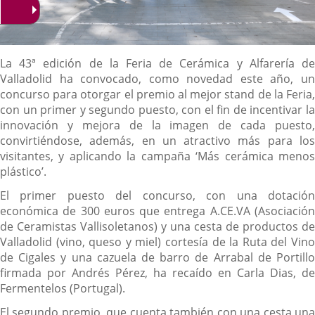
Descripción
La 43ª edición de la Feria de Cerámica y Alfarería de
Valladolid ha convocado, como novedad este año, un
concurso para otorgar el premio al mejor stand de la Feria,
con un primer y segundo puesto, con el fin de incentivar la
innovación y mejora de la imagen de cada puesto,
convirtiéndose, además, en un atractivo más para los
visitantes, y aplicando la campaña ‘Más cerámica menos
plástico’.
El primer puesto del concurso, con una dotación
económica de 300 euros que entrega A.CE.VA (Asociación
de Ceramistas Vallisoletanos) y una cesta de productos de
Valladolid (vino, queso y miel) cortesía de la Ruta del Vino
de Cigales y una cazuela de barro de Arrabal de Portillo
firmada por Andrés Pérez, ha recaído en Carla Dias, de
Fermentelos (Portugal).
El segundo premio, que cuenta también con una cesta una