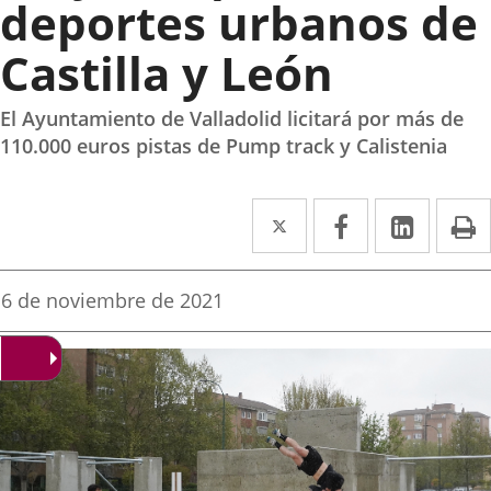
deportes urbanos de
Castilla y León
El Ayuntamiento de Valladolid licitará por más de
110.000 euros pistas de Pump track y Calistenia
Twitter
Enlace
Facebook
Enlace
Linked
Enlace
P
a
a
a
una
una
una
Fecha
6 de noviembre de 2021
de
aplicación
aplicación
aplica
la
noticia
externa.
externa.
extern