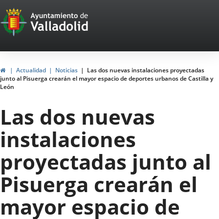
Portal
Jump to content
Web
del
Ayuntamiento
Home
Actualidad
Noticias
Las dos nuevas instalaciones proyectadas
junto al Pisuerga crearán el mayor espacio de deportes urbanos de Castilla y
de
León
Valladolid
Las dos nuevas
instalaciones
proyectadas junto al
Pisuerga crearán el
mayor espacio de