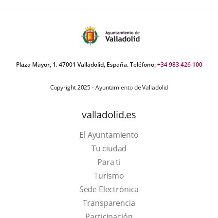
externa.
externa.
extern
Plaza Mayor, 1. 47001 Valladolid, España. Teléfono:
+34 983 426 100
Copyright 2025 - Ayuntamiento de Valladolid
valladolid.es
El Ayuntamiento
Tu ciudad
Para ti
This
Turismo
link
Link
Sede Electrónica
will
to
Transparencia
open
external
Participación