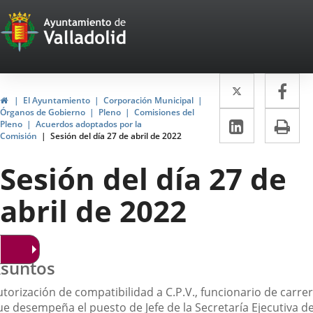
Portal
Jump to content
Web
del
Twitter
Enlace
Fa
Enl
Ayuntamiento
Home
El Ayuntamiento
Corporación Municipal
a
a
Órganos de Gobierno
Pleno
Comisiones del
de
Linkedin
Enlace
Pri
Pleno
Acuerdos adoptados por la
una
un
Comisión
Sesión del día 27 de abril de 2022
a
Valladolid
aplicació
apl
una
Sesión del día 27 de
externa.
ext
aplicaci
abril de 2022
externa.
suntos
torización de compatibilidad a C.P.V., funcionario de carre
ue desempeña el puesto de Jefe de la Secretaría Ejecutiva de