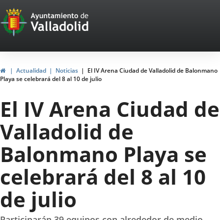
Portal
Saltar al contenido
Web
del
Ayuntamiento
Inicio
Actualidad
Noticias
El IV Arena Ciudad de Valladolid de Balonmano
Playa se celebrará del 8 al 10 de julio
de
El IV Arena Ciudad de
Valladolid
Valladolid de
Balonmano Playa se
celebrará del 8 al 10
de julio
Participarán 39 equipos con alrededor de medio