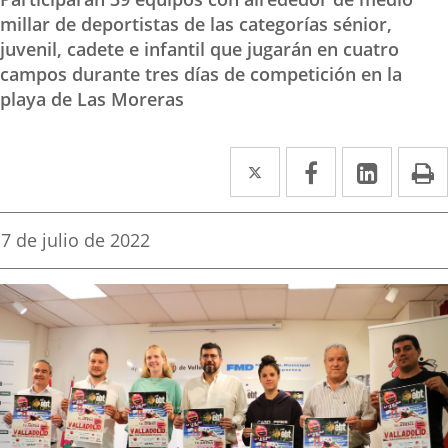
millar de deportistas de las categorías sénior,
juvenil, cadete e infantil que jugarán en cuatro
campos durante tres días de competición en la
playa de Las Moreras
Twitter
Enlace
Facebook
Enlace
Linke
Enlace
I
a
a
a
una
una
una
Fecha
7 de julio de 2022
de
aplicación
aplicación
aplica
la
noticia
externa.
externa.
extern