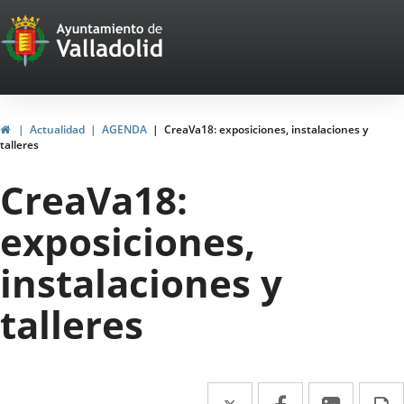
Portal
Jump to content
Web
del
Ayuntamiento
Home
Actualidad
AGENDA
CreaVa18: exposiciones, instalaciones y
talleres
de
CreaVa18:
Valladolid
exposiciones,
instalaciones y
talleres
Twitter
Enlace
Facebook
Enlace
Linked
Enlace
P