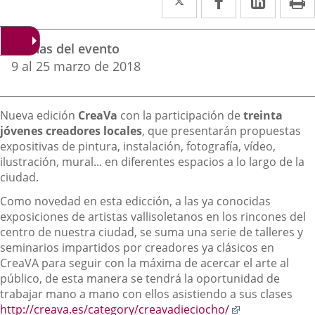
a
a
a
Datos
una
una
una
Fechas del evento
del
aplicación
aplicación
aplica
9
al
25
marzo
de 2018
evento
externa.
externa.
extern
Descripción
Nueva edición
CreaVa
con la participación de
treinta
jóvenes creadores locales
, que presentarán propuestas
expositivas de pintura, instalación, fotografía, vídeo,
ilustración, mural... en diferentes espacios a lo largo de la
ciudad.
Como novedad en esta edicción,
a las ya conocidas
exposiciones de artistas vallisoletanos en los rincones del
centro de nuestra ciudad, se suma una serie de talleres y
seminarios impartidos por creadores ya clásicos en
CreaVA para seguir con la máxima de acercar el arte al
público, de esta manera se tendrá la oportunidad de
trabajar mano a mano con ellos asistiendo a sus clases
Enlace
http://creava.es/category/creavadieciocho/