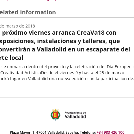
a
una
elated information
aplicación
externa.
de marzo de 2018
l próximo viernes arranca CreaVa18 con
xposiciones, instalaciones y talleres, que
onvertirán a Valladolid en un escaparate del
rte local
e enmarca dentro del proyecto y la celebración del Día Europeo de
 Creatividad ArtísticaDesde el viernes 9 y hasta el 25 de marzo
drá lugar en Valladolid una nueva edición con la participación de
einta jóvenes creadores locales
echa
e
oticia
Plaza Mayor, 1. 47001 Valladolid, España. Teléfono:
+34 983 426 100