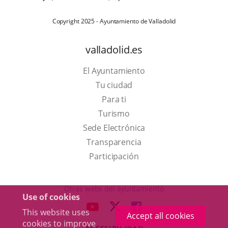
Copyright 2025 - Ayuntamiento de Valladolid
valladolid.es
El Ayuntamiento
Tu ciudad
Para ti
This
Turismo
link
Link
Sede Electrónica
will
to
Transparencia
open
external
Participación
in
application.
a
Otras webs del ayuntamiento
Use of cookies
pop-
aderSocial
LINK
LINK
LINK
This website uses
up
Accept all cookies
TO
TO
TO
cookies to improve
window.