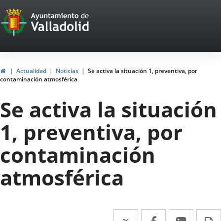
Portal
Jump to content
Web
del
Ayuntamiento
Home
Actualidad
Noticias
Se activa la situación 1, preventiva, por
contaminación atmosférica
de
Se activa la situación
Valladolid
1, preventiva, por
contaminación
atmosférica
Twitter
Enlace
Facebook
Enlace
Linked
Enlace
P