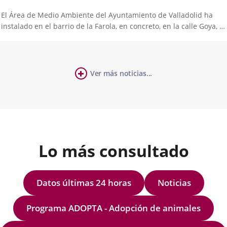
El Área de Medio Ambiente del Ayuntamiento de Valladolid ha
instalado en el barrio de la Farola, en concreto, en la calle Goya, la
estación móvil de control de la calidad del aire, que fue puesta en
servicio a finales de abril con la calle San Felipe como primera...
cha
Ver más noticias...
úmero
ticia
e
apositivas:
Lo más consultado
Datos últimas 24 horas
Noticias
Programa ADOPTA - Adopción de animales