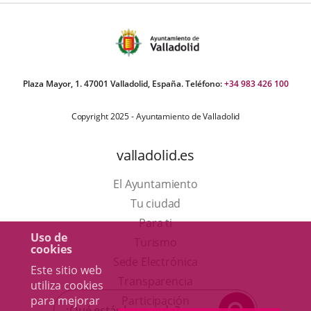
Plaza Mayor, 1. 47001 Valladolid, España. Teléfono:
+34 983 426 100
Copyright 2025 - Ayuntamiento de Valladolid
valladolid.es
El Ayuntamiento
Tu ciudad
Para ti
Uso de
Este
Turismo
cookies
enlace
Enlace
Sede Electrónica
Este sitio web
se
a
Transparencia
utiliza cookies
abrirá
una
para mejorar
Participación