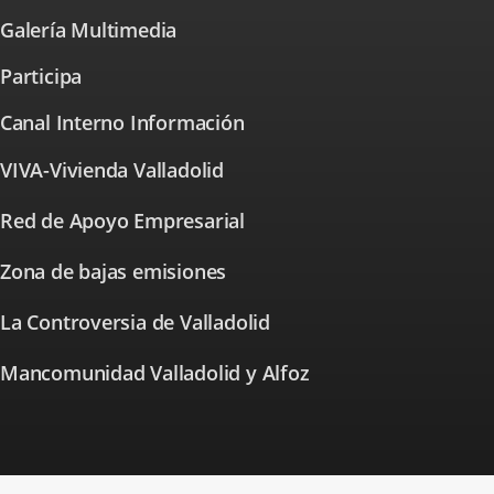
aplicación
una
Galería Multimedia
externa.
aplicación
externa.
Participa
⁭Canal Interno Información
VIVA-Vivienda Valladolid
Enlace
a
una
Red de Apoyo Empresarial
Enlace
aplicación
a
externa.
una
Zona de bajas emisiones
Enlace
aplicación
a
externa.
una
La Controversia de Valladolid
Enlace
aplicación
a
externa.
una
Mancomunidad Valladolid y Alfoz
aplicación
externa.