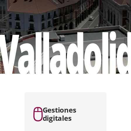
Valladoli
apositiva
e
Gestiones
digitales