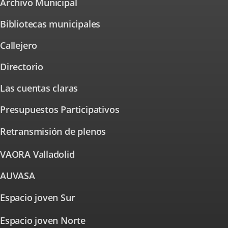
Archivo Municipal
Enlace
aplicación
a
externa.
una
Bibliotecas municipales
aplicación
externa.
Callejero
Enlace
a
una
Directorio
aplicación
externa.
Las cuentas claras
Presupuestos Participativos
Enlace
a
una
Retransmisión de plenos
aplicación
externa.
VAORA Valladolid
Enlace
a
una
AUVASA
Enlace
aplicación
a
externa.
una
Espacio joven Sur
Enlace
aplicación
externa.
a
Espacio joven Norte
una
Enlace
a