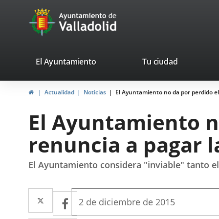
Portal
Jump to content
avaTop
Web
del
Ayuntamiento
valladolid.es
El Ayuntamiento
Tu ciudad
de
Home
Actualidad
Noticias
El Ayuntamiento no da por perdido e
Valladolid
El Ayuntamiento n
renuncia a pagar 
El Ayuntamiento considera "inviable" tanto 
Twitter
Enlace
Facebook
Enlace
Fecha
2 de diciembre de 2015
de
a
a