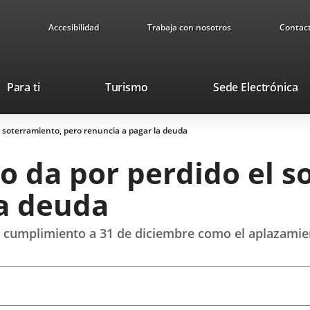
Accesibilidad
Trabaja con nosotros
Contac
This
Li
Para ti
Turismo
Sede Electrónica
link
to
will
ex
l soterramiento, pero renuncia a pagar la deuda
open
ap
in
o da por perdido el s
a
pop-
la deuda
up
window.
el cumplimiento a 31 de diciembre como el aplazami