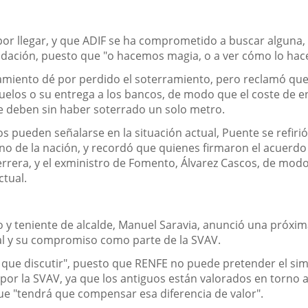
 por llegar, y que ADIF se ha comprometido a buscar alguna,
quidación, puesto que "o hacemos magia, o a ver cómo lo ha
tamiento dé por perdido el soterramiento, pero reclamó que
suelos o su entrega a los bancos, de modo que el coste de ent
se deben sin haber soterrado un solo metro.
os pueden señalarse en la situación actual, Puente se refirió
o de la nación, y recordó que quienes firmaron el acuerdo fu
Herrera, y el exministro de Fomento, Álvarez Cascos, de mod
ctual.
 y teniente de alcalde, Manuel Saravia, anunció una próxima
ual y su compromiso como parte de la SVAV.
que discutir", puesto que RENFE no puede pretender el simp
por la SVAV, ya que los antiguos están valorados en torno 
e "tendrá que compensar esa diferencia de valor".