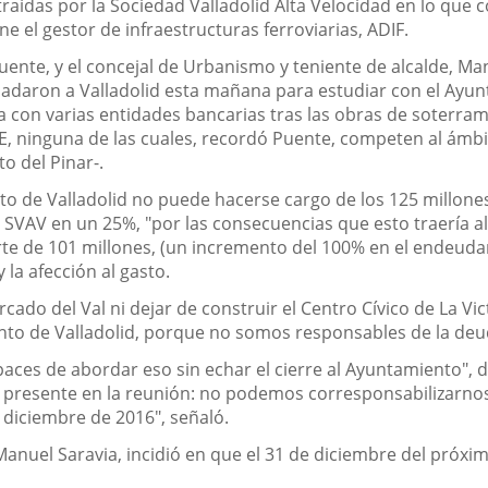
raídas por la Sociedad Valladolid Alta Velocidad en lo que 
 el gestor de infraestructuras ferroviarias, ADIF.
Puente, y el concejal de Urbanismo y teniente de alcalde, M
ladaron a Valladolid esta mañana para estudiar con el Ayun
a con varias entidades bancarias tras las obras de soterra
, ninguna de las cuales, recordó Puente, competen al ámbit
o del Pinar-.
o de Valladolid no puede hacerse cargo de los 125 millones 
a SVAV en un 25%, "por las consecuencias que esto traería 
te de 101 millones, (un incremento del 100% en el endeudam
la afección al gasto.
do del Val ni dejar de construir el Centro Cívico de La Vic
nto de Valladolid, porque no somos responsables de la deuda
aces de abordar eso sin echar el cierre al Ayuntamiento", 
a presente en la reunión: no podemos corresponsabilizarn
e diciembre de 2016", señaló.
 Manuel Saravia, incidió en que el 31 de diciembre del próxi