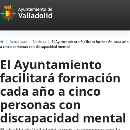
Portal
Jump to content
Web
del
Ayuntamiento
Home
Actualidad
Noticias
El Ayuntamiento facilitará formación cada año
a cinco personas con discapacidad mental
de
El Ayuntamiento
Valladolid
facilitará formación
cada año a cinco
personas con
discapacidad mental
El alcalde de Valladolid firmó un convenio con la