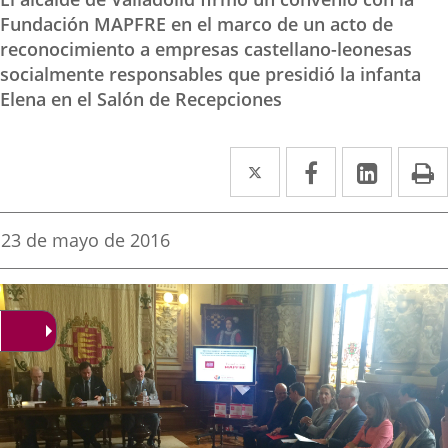
Fundación MAPFRE en el marco de un acto de
reconocimiento a empresas castellano-leonesas
socialmente responsables que presidió la infanta
Elena en el Salón de Recepciones
Twitter
Enlace
Facebook
Enlace
Linked
Enlace
P
a
a
a
una
una
una
Fecha
23 de mayo de 2016
de
aplicación
aplicación
aplica
la
noticia
externa.
externa.
extern