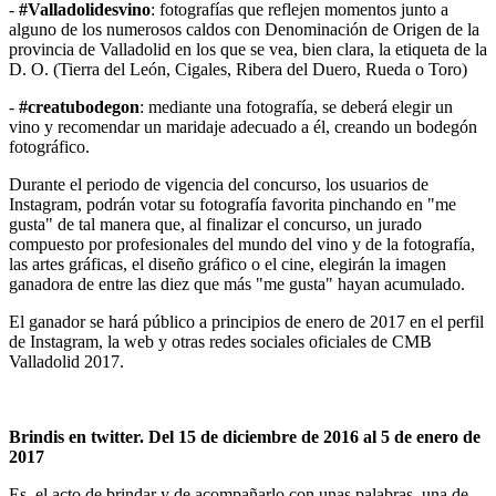
-
#Valladolidesvino
: fotografías que reflejen momentos junto a
alguno de los numerosos caldos con Denominación de Origen de la
provincia de Valladolid en los que se vea, bien clara, la etiqueta de la
D. O. (Tierra del León, Cigales, Ribera del Duero, Rueda o Toro)
-
#creatubodegon
: mediante una fotografía, se deberá elegir un
vino y recomendar un maridaje adecuado a él, creando un bodegón
fotográfico.
Durante el periodo de vigencia del concurso, los usuarios de
Instagram, podrán votar su fotografía favorita pinchando en "me
gusta" de tal manera que, al finalizar el concurso, un jurado
compuesto por profesionales del mundo del vino y de la fotografía,
las artes gráficas, el diseño gráfico o el cine, elegirán la imagen
ganadora de entre las diez que más "me gusta" hayan acumulado.
El ganador se hará público a principios de enero de 2017 en el perfil
de Instagram, la web y otras redes sociales oficiales de CMB
Valladolid 2017.
Brindis en twitter.
Del 15 de diciembre de 2016 al 5 de enero de
2017
Es, el acto de brindar y de acompañarlo con unas palabras, una de