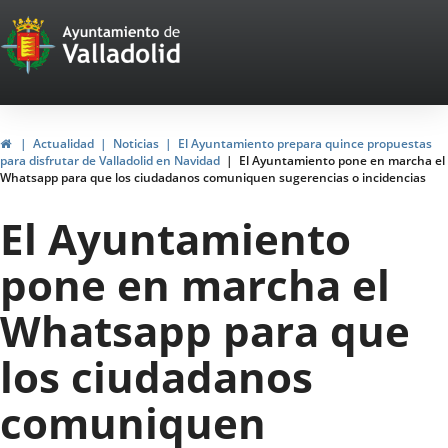
Portal
Jump to content
Web
del
Ayuntamiento
Home
Actualidad
Noticias
El Ayuntamiento prepara quince propuestas
para disfrutar de Valladolid en Navidad
El Ayuntamiento pone en marcha el
de
Whatsapp para que los ciudadanos comuniquen sugerencias o incidencias
Valladolid
El Ayuntamiento
pone en marcha el
Whatsapp para que
los ciudadanos
comuniquen