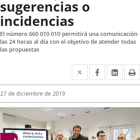
sugerencias o
incidencias
El número 660 010 010 permitirá una comunicación
las 24 horas al día con el objetivo de atender todas
las propuestas
Twitter
Enlace
Facebook
Enlace
Linked
Enlace
P
a
a
a
una
una
una
Fecha
27 de diciembre de 2019
de
aplicación
aplicación
aplica
la
noticia
externa.
externa.
extern