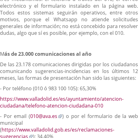
electrónico y el formulario instalado en la página web.
Todos estos sistemas seguirán operativos, entre otros
motivos, porque el Whatsapp no atiende solicitudes
generales de información; no está concebido para resolver
dudas, algo que sí es posible, por ejemplo, con el 010.
M
ás de 23.000 comunicaciones al año
De las 23.178 comunicaciones dirigidas por los ciudadanos
comunicando sugerencias-incidencias en los últimos 12
meses, las formas de presentación han sido las siguientes:
- Por teléfono (010 ó 983 100 105): 65,30%
https://www.valladolid.es/es/ayuntamiento/atencion-
ciudadana/telefono-atencion-ciudadana-010
Enlace
- Por email (
010@ava.es
) o por el formulario de la we
a
municipal
una
(
https://www.valladolid.gob.es/es/reclamaciones-
Enlace
aplicación
sugerencias
): 34,40%