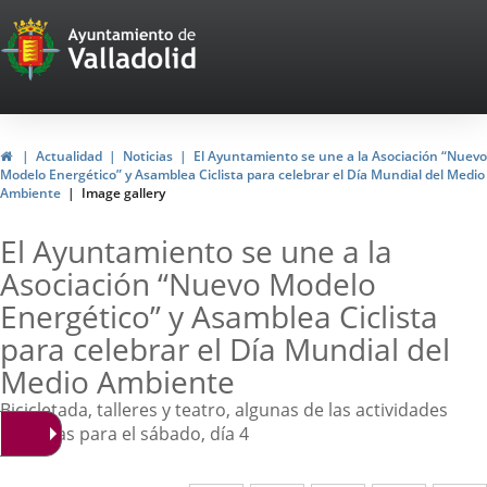
Portal
Web
del
Ayuntamiento
Home
Actualidad
Noticias
El Ayuntamiento se une a la Asociación “Nuevo
Modelo Energético” y Asamblea Ciclista para celebrar el Día Mundial del Medio
de
Ambiente
Image gallery
Valladolid
El Ayuntamiento se une a la
Asociación “Nuevo Modelo
Energético” y Asamblea Ciclista
para celebrar el Día Mundial del
Medio Ambiente
Bicicletada, talleres y teatro, algunas de las actividades
previstas para el sábado, día 4