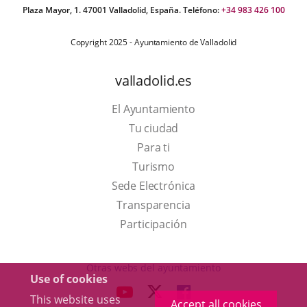
Plaza Mayor, 1. 47001 Valladolid, España. Teléfono:
+34 983 426 100
Copyright 2025 - Ayuntamiento de Valladolid
valladolid.es
El Ayuntamiento
Tu ciudad
Para ti
This
Turismo
link
Link
Sede Electrónica
will
to
Transparencia
open
external
Participación
in
application.
a
Otras webs del ayuntamiento
Use of cookies
pop-
aderSocial
LINK
LINK
LINK
This website uses
up
Accept all cookies