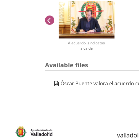
previus
A acuerdo. sindicatos
alcalde
Number
Available files
of
sliders:
1
Óscar Puente valora el acuerdo c
valladol