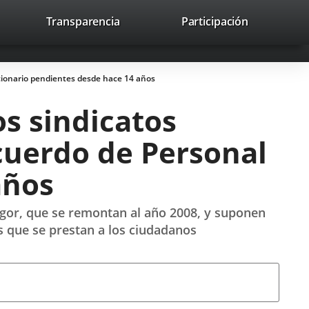
nk
Transparencia
Participación
avaHeaderSocial
Link
Link
Link
Search
to
Search
to
to
to
ernal
external
external
external
lication.
application.
application.
application.
ncionario pendientes desde hace 14 años
os sindicatos
cuerdo de Personal
años
igor, que se remontan al año 2008, y suponen
s que se prestan a los ciudadanos