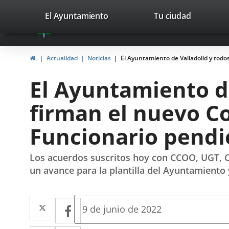
Portal
Jump to content
valladolid.es
El Ayuntamiento
Tu ciudad
avaTop
Web
del
Home
Actualidad
Noticias
El Ayuntamiento de Valladolid y todo
Ayuntamiento
El Ayuntamiento de
de
firman el nuevo C
Valladolid
Funcionario pendi
Los acuerdos suscritos hoy con CCOO, UGT, C
un avance para la plantilla del Ayuntamiento 
Twitter
Enlace
Facebook
Enlace
Fecha
9 de junio de 2022
de
a
a
la