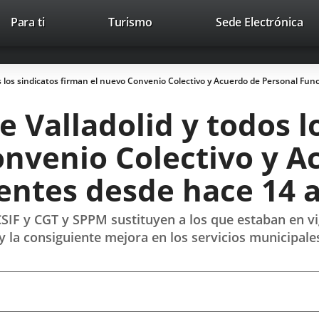
This
Li
Para ti
Turismo
Sede Electrónica
Accesibilidad
Trabaja con nosotros
Contac
link
to
will
ext
open
app
s los sindicatos firman el nuevo Convenio Colectivo y Acuerdo de Personal Fu
in
a
 Valladolid y todos l
pop-
up
onvenio Colectivo y A
window.
entes desde hace 14 
SIF y CGT y SPPM sustituyen a los que estaban en v
y la consiguiente mejora en los servicios municipale