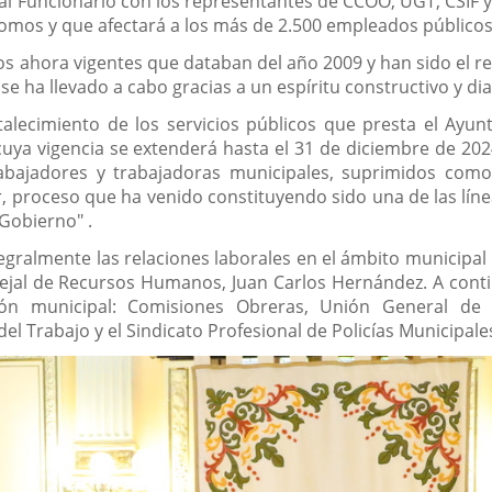
al Funcionario con los representantes de CCOO, UGT, CSIF 
omos y que afectará a los más de 2.500 empleados públicos
os ahora vigentes que databan del año 2009 y han sido el 
se ha llevado a cabo gracias a un espíritu constructivo y dia
alecimiento de los servicios públicos que presta el Ayun
 cuya vigencia se extenderá hasta el 31 de diciembre de 2
abajadores y trabajadoras municipales, suprimidos como
, proceso que ha venido constituyendo sido una de las línea
Gobierno" .
gralmente las relaciones laborales en el ámbito municipa
cejal de Recursos Humanos, Juan Carlos Hernández. A cont
ión municipal: Comisiones Obreras, Unión General de T
el Trabajo y el Sindicato Profesional de Policías Municipal