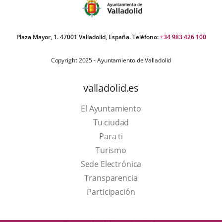
Plaza Mayor, 1. 47001 Valladolid, España. Teléfono:
+34 983 426 100
Copyright 2025 - Ayuntamiento de Valladolid
valladolid.es
El Ayuntamiento
Tu ciudad
Para ti
This
Turismo
link
Link
Sede Electrónica
will
to
Transparencia
open
external
Participación
in
application.
a