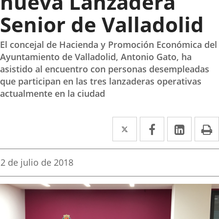
nueva Lanzadera
Senior de Valladolid
El concejal de Hacienda y Promoción Económica del
Ayuntamiento de Valladolid, Antonio Gato, ha
asistido al encuentro con personas desempleadas
que participan en las tres lanzaderas operativas
actualmente en la ciudad
Twitter
Enlace
Facebook
Enlace
Linked
Enlace
P
a
a
a
una
una
una
Fecha
2 de julio de 2018
de
aplicación
aplicación
aplica
la
noticia
externa.
externa.
extern