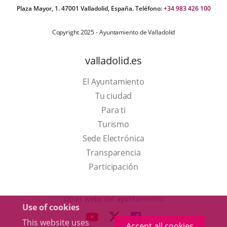
Plaza Mayor, 1. 47001 Valladolid, España. Teléfono:
+34 983 426 100
Copyright 2025 - Ayuntamiento de Valladolid
valladolid.es
El Ayuntamiento
Tu ciudad
Para ti
This
Turismo
link
Link
Sede Electrónica
will
to
Transparencia
open
external
Participación
in
application.
a
Otras webs del ayuntamiento
Use of cookies
pop-
aderSocial
LINK
LINK
LINK
This website uses
up
Accept all cookies