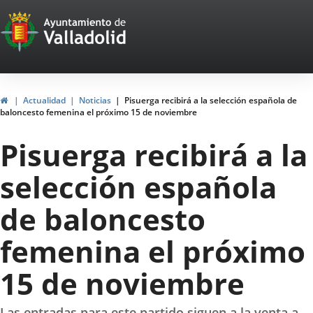
Portal
Jump to content
Web
del
Ayuntamiento
Home
Actualidad
Noticias
Pisuerga recibirá a la selección española de
baloncesto femenina el próximo 15 de noviembre
de
Pisuerga recibirá a la
Valladolid
selección española
de baloncesto
femenina el próximo
15 de noviembre
Las entradas para este partido siguen a la venta a