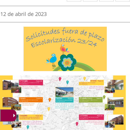
a
a
a
una
una
una
Fecha
12 de abril de 2023
de
aplicación
aplicación
aplica
la
noticia
externa.
externa.
extern
Descripción