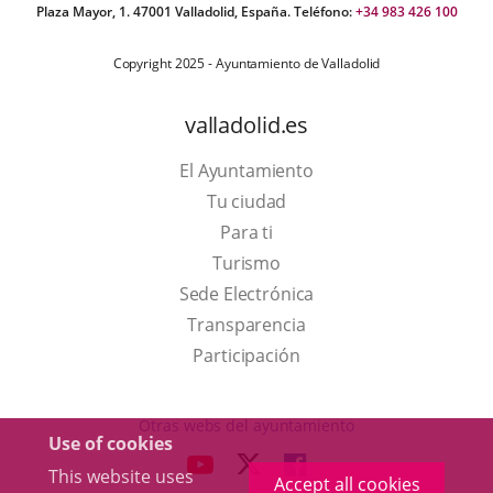
Plaza Mayor, 1. 47001 Valladolid, España. Teléfono:
+34 983 426 100
Copyright 2025 - Ayuntamiento de Valladolid
valladolid.es
El Ayuntamiento
Tu ciudad
Para ti
This
Turismo
link
Link
Sede Electrónica
will
to
Transparencia
open
external
Participación
in
application.
a
Otras webs del ayuntamiento
Use of cookies
pop-
aderSocial
LINK
LINK
LINK
This website uses
up
Accept all cookies
TO
TO
TO