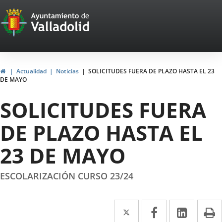
Portal
Jump to content
Web
del
Ayuntamiento
Home
Actualidad
Noticias
SOLICITUDES FUERA DE PLAZO HASTA EL 23
DE MAYO
de
SOLICITUDES FUERA
Valladolid
DE PLAZO HASTA EL
23 DE MAYO
ESCOLARIZACIÓN CURSO 23/24
Twitter
Enlace
Facebook
Enlace
Linked
Enlace
P