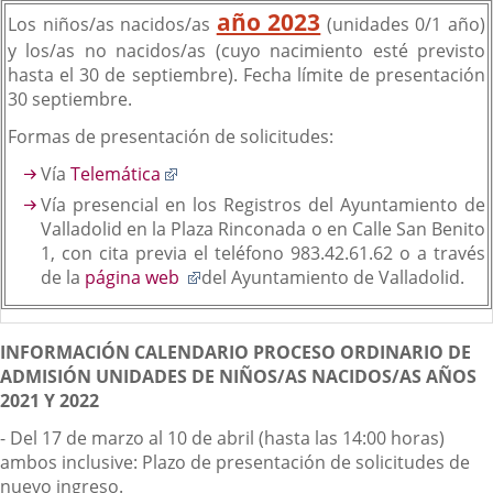
año 2023
Los niños/as nacidos/as
(unidades 0/1 año)
y los/as no nacidos/as (cuyo nacimiento esté previsto
hasta el 30 de septiembre). Fecha límite de presentación
30 septiembre.
Formas de presentación de solicitudes:
Enlace
Vía
Telemática
a
Vía presencial en los Registros del Ayuntamiento de
una
Valladolid en la Plaza Rinconada o en Calle San Benito
aplicación
1, con cita previa el teléfono 983.42.61.62 o a través
externa.
Enlace
de la
página web
del Ayuntamiento de Valladolid.
a
una
aplicación
INFORMACIÓN CALENDARIO PROCESO ORDINARIO DE
externa.
ADMISIÓN UNIDADES DE NIÑOS/AS NACIDOS/AS AÑOS
2021 Y 2022
- Del 17 de marzo al 10 de abril (hasta las 14:00 horas)
ambos inclusive: Plazo de presentación de solicitudes de
nuevo ingreso.