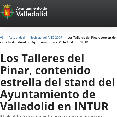
Portal
Jump to content
Web
del
Ayuntamiento
Home
Actualidad
Noticias del AÑO 2007
Los Talleres del Pinar, contenido
estrella del stand del Ayuntamiento de Valladolid en INTUR
de
Los Talleres del
Valladolid
Pinar, contenido
estrella del stand del
Ayuntamiento de
Valladolid en INTUR
El alcalde firma en este espacio expositivo un