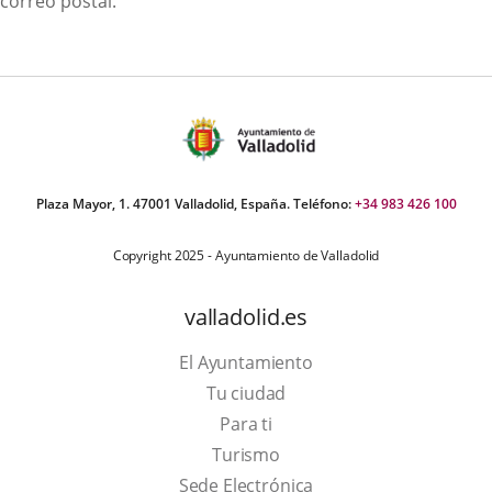
correo postal.
Plaza Mayor, 1. 47001 Valladolid, España. Teléfono:
+34 983 426 100
Copyright 2025 - Ayuntamiento de Valladolid
valladolid.es
El Ayuntamiento
Tu ciudad
Para ti
This
Turismo
link
Link
Sede Electrónica