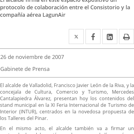
protocolo de colaboración entre el Consistorio y la
compañía aérea LagunAir
Twitter
Enlace
Facebook
Enlace
Linked
Enlace
P
a
a
a
una
una
una
Fecha
26 de noviembre de 2007
de
aplicación
aplicación
aplica
la
Fuente
Gabinete de Prensa
noticia
externa.
externa.
extern
de
la
Descripción
noticia
El alcalde de Valladolid, Francisco Javier León de la Riva, y la
concejala de Cultura, Comercio y Turismo, Mercedes
Cantalapiedra Álvarez, presentan hoy los contenidos del
stand municipal en la XI Feria Internacional de Turismo de
Interior (INTUR), centrados en la novedosa propuesta de
los Talleres del Pinar.
En el mismo acto, el alcalde también va a firmar un