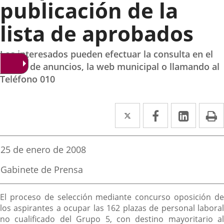
publicación de la
lista de aprobados
Los interesados pueden efectuar la consulta en el
tablón de anuncios, la web municipal o llamando al
Teléfono 010
Twitter
Enlace
Facebook
Enlace
Linked
Enlace
P
a
a
a
una
una
una
Fecha
25 de enero de 2008
de
aplicación
aplicación
aplica
la
Fuente
Gabinete de Prensa
noticia
externa.
externa.
extern
de
la
Descripción
noticia
El proceso de selección mediante concurso oposición de
los aspirantes a ocupar las 162 plazas de personal laboral
no cualificado del Grupo 5, con destino mayoritario al