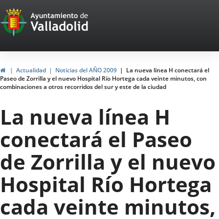
Portal
Jump to content
Web
del
Ayuntamiento
Home
Actualidad
Noticias del AÑO 2009
La nueva línea H conectará el
Paseo de Zorrilla y el nuevo Hospital Río Hortega cada veinte minutos, con
de
combinaciones a otros recorridos del sur y este de la ciudad
Valladolid
La nueva línea H
conectará el Paseo
de Zorrilla y el nuevo
Hospital Río Hortega
cada veinte minutos,