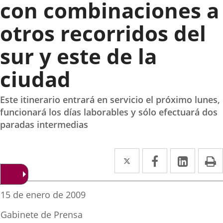
con combinaciones a
otros recorridos del
sur y este de la
ciudad
Este itinerario entrará en servicio el próximo lunes,
funcionará los días laborables y sólo efectuará dos
paradas intermedias
Twitter
Enlace
Facebook
Enlace
Linked
Enlace
P
a
a
a
una
una
una
Fecha
15 de enero de 2009
de
aplicación
aplicación
aplica
la
Fuente
Gabinete de Prensa
noticia
de