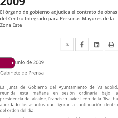
2009
El órgano de gobierno adjudica el contrato de obras
del Centro Integrado para Personas Mayores de la
Zona Este
Twitter
Enlace
Facebook
Enlace
Linked
Enlace
P
a
a
a
una
una
una
Fecha
26 de junio de 2009
de
aplicación
aplicación
aplica
la
Fuente
Gabinete de Prensa
noticia
externa.
externa.
extern
de
la
Descripción
noticia
La Junta de Gobierno del Ayuntamiento de Valladolid,
reunida esta mañana en sesión ordinaria bajo la
presidencia del alcalde, Francisco Javier León de la Riva, ha
abordado los asuntos que figuran a continuación dentro
del orden del día.