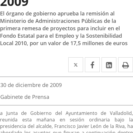
2009
El órgano de gobierno aprueba la remisión al
Ministerio de Administraciones Públicas de la
primera remesa de proyectos para incluir en el
Fondo Estatal para el Empleo y la Sostenibilidad
Local 2010, por un valor de 17,5 millones de euros
Twitter
Enlace
Facebook
Enlace
Linked
Enlace
P
a
a
a
una
una
una
Fecha
30 de diciembre de 2009
de
aplicación
aplicación
aplica
la
Fuente
Gabinete de Prensa
noticia
externa.
externa.
extern
de
la
Descripción
noticia
a Junta de Gobierno del Ayuntamiento de Valladolid,
reunida esta mañana en sesión ordinaria bajo la
presidencia del alcalde, Francisco Javier León de la Riva, ha
abordado los asuntos que figuran a continuación dentro