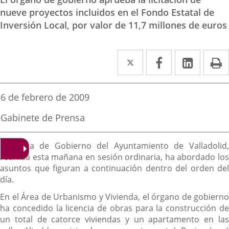
nueve proyectos incluidos en el Fondo Estatal de
Inversión Local, por valor de 11,7 millones de euros
Twitter
Enlace
Facebook
Enlace
Linked
Enlace
P
a
a
a
una
una
una
Fecha
6 de febrero de 2009
de
aplicación
aplicación
aplica
la
Fuente
Gabinete de Prensa
noticia
externa.
externa.
extern
de
la
Descripción
noticia
La Junta de Gobierno del Ayuntamiento de Valladolid,
reunida esta mañana en sesión ordinaria, ha abordado los
asuntos que figuran a continuación dentro del orden del
día.
En el Área de Urbanismo y Vivienda, el órgano de gobierno
ha concedido la licencia de obras para la construcción de
un total de catorce viviendas y un apartamento en las