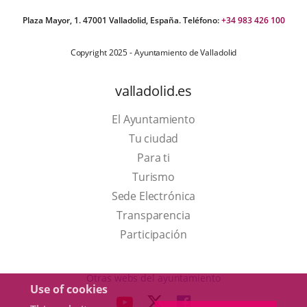
Plaza Mayor, 1. 47001 Valladolid, España. Teléfono:
+34 983 426 100
Copyright 2025 - Ayuntamiento de Valladolid
valladolid.es
El Ayuntamiento
Tu ciudad
Para ti
This
Turismo
link
Link
Sede Electrónica
will
to
Transparencia
open
external
Participación
in
application.
a
Otras webs del ayuntamiento
Use of cookies
pop-
aderSocial
LINK
LINK
LINK