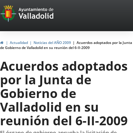
Portal
Jump to content
Web
del
Ayuntamiento
Home
Actualidad
Noticias del AÑO 2009
Acuerdos adoptados por la Junta
de Gobierno de Valladolid en su reunión del 6-II-2009
de
Acuerdos adoptados
Valladolid
por la Junta de
Gobierno de
Valladolid en su
reunión del 6-II-2009
El órgano de gobierno aprueba la licitación de