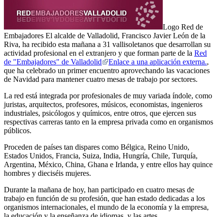
Logo Red de
Embajadores
El alcalde de Valladolid, Francisco Javier León de la
Riva, ha recibido esta mañana a 31 vallisoletanos que desarrollan su
actividad profesional en el extranjero y que forman parte de la
Red
de "Embajadores" de Valladolid
Enlace a una aplicación externa.
,
que ha celebrado un primer encuentro aprovechando las vacaciones
de Navidad para mantener cuatro mesas de trabajo por sectores.
La red está integrada por profesionales de muy variada índole, como
juristas, arquitectos, profesores, músicos, economistas, ingenieros
industriales, psicólogos y químicos, entre otros, que ejercen sus
respectivas carreras tanto en la empresa privada como en organismos
públicos.
Proceden de países tan dispares como Bélgica, Reino Unido,
Estados Unidos, Francia, Suiza, India, Hungría, Chile, Turquía,
Argentina, México, China, Ghana e Irlanda, y entre ellos hay quince
hombres y dieciséis mujeres.
Durante la mañana de hoy, han participado en cuatro mesas de
trabajo en función de su profesión, que han estado dedicadas a los
organismos internacionales, el mundo de la economía y la empresa,
la educación y la enseñanza de idiomas, y las artes.