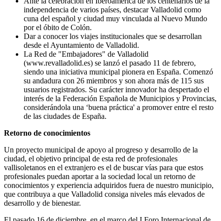
Ante la celebración en Iberoamérica de los centenarios de la
independencia de varios países, destacar Valladolid como
cuna del español y ciudad muy vinculada al Nuevo Mundo
por el óbito de Colón.
Dar a conocer los viajes institucionales que se desarrollan
desde el Ayuntamiento de Valladolid.
La Red de "Embajadores" de Valladolid
(www.revalladolid.es) se lanzó el pasado 11 de febrero,
siendo una iniciativa municipal pionera en España. Comenzó
su andadura con 26 miembros y son ahora más de 115 sus
usuarios registrados. Su carácter innovador ha despertado el
interés de la Federación Española de Municipios y Provincias,
considerándola una ‘buena práctica' a promover entre el resto
de las ciudades de España.
Retorno de conocimientos
Un proyecto municipal de apoyo al progreso y desarrollo de la
ciudad, el objetivo principal de esta red de profesionales
vallisoletanos en el extranjero es el de buscar vías para que estos
profesionales puedan aportar a la sociedad local un retorno de
conocimientos y experiencia adquiridos fuera de nuestro municipio,
que contribuya a que Valladolid consiga niveles más elevados de
desarrollo y de bienestar.
El pasado 16 de diciembre, en el marco del I Foro Internacional de