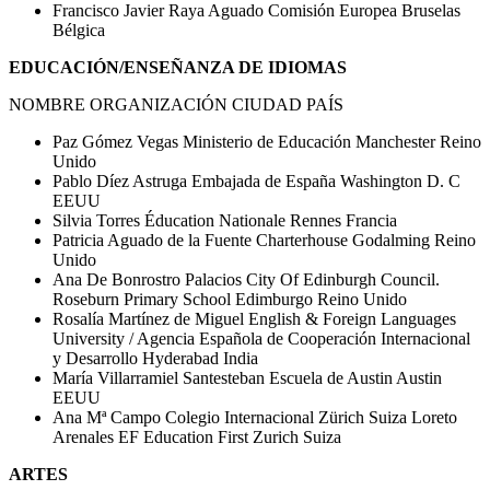
Francisco Javier Raya Aguado Comisión Europea Bruselas
Bélgica
EDUCACIÓN/ENSEÑANZA DE IDIOMAS
NOMBRE ORGANIZACIÓN CIUDAD PAÍS
Paz Gómez Vegas Ministerio de Educación Manchester Reino
Unido
Pablo Díez Astruga Embajada de España Washington D. C
EEUU
Silvia Torres Éducation Nationale Rennes Francia
Patricia Aguado de la Fuente Charterhouse Godalming Reino
Unido
Ana De Bonrostro Palacios City Of Edinburgh Council.
Roseburn Primary School Edimburgo Reino Unido
Rosalía Martínez de Miguel English & Foreign Languages
University / Agencia Española de Cooperación Internacional
y Desarrollo Hyderabad India
María Villarramiel Santesteban Escuela de Austin Austin
EEUU
Ana Mª Campo Colegio Internacional Zürich Suiza Loreto
Arenales EF Education First Zurich Suiza
ARTES