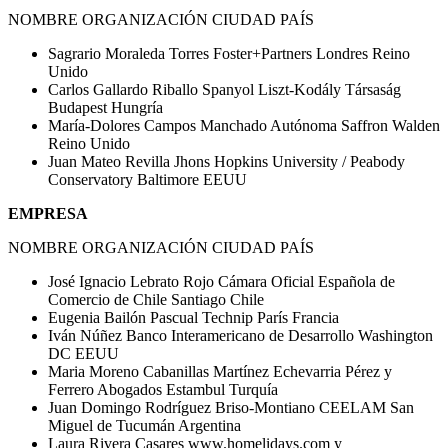
NOMBRE ORGANIZACIÓN CIUDAD PAÍS
Sagrario Moraleda Torres Foster+Partners Londres Reino
Unido
Carlos Gallardo Riballo Spanyol Liszt-Kodály Társaság
Budapest Hungría
María-Dolores Campos Manchado Autónoma Saffron Walden
Reino Unido
Juan Mateo Revilla Jhons Hopkins University / Peabody
Conservatory Baltimore EEUU
EMPRESA
NOMBRE ORGANIZACIÓN CIUDAD PAÍS
José Ignacio Lebrato Rojo Cámara Oficial Española de
Comercio de Chile Santiago Chile
Eugenia Bailón Pascual Technip París Francia
Iván Núñez Banco Interamericano de Desarrollo Washington
DC EEUU
Maria Moreno Cabanillas Martínez Echevarria Pérez y
Ferrero Abogados Estambul Turquía
Juan Domingo Rodríguez Briso-Montiano CEELAM San
Miguel de Tucumán Argentina
Laura Rivera Casares www.homelidays.com y