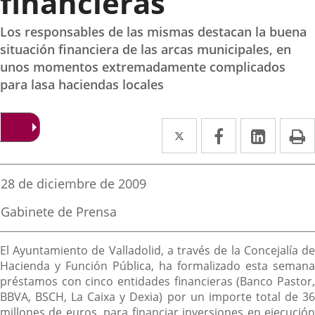
financieras
Los responsables de las mismas destacan la buena
situación financiera de las arcas municipales, en
unos momentos extremadamente complicados
para lasa haciendas locales
Twitter
Enlace
Facebook
Enlace
Linked
Enlace
P
a
a
a
una
una
una
Fecha
28 de diciembre de 2009
de
aplicación
aplicación
aplica
la
Fuente
Gabinete de Prensa
noticia
externa.
externa.
extern
de
la
Descripción
noticia
El Ayuntamiento de Valladolid, a través de la Concejalía de
Hacienda y Función Pública, ha formalizado esta semana
préstamos con cinco entidades financieras (Banco Pastor,
BBVA, BSCH, La Caixa y Dexia) por un importe total de 36
millones de euros, para financiar inversiones en ejecución