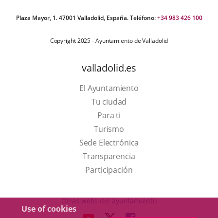
Plaza Mayor, 1. 47001 Valladolid, España. Teléfono:
+34 983 426 100
Copyright 2025 - Ayuntamiento de Valladolid
valladolid.es
El Ayuntamiento
Tu ciudad
Para ti
This
Turismo
link
Link
Sede Electrónica
will
to
Transparencia
open
external
Participación
in
application.
a
Otras webs del ayuntamiento
Use of cookies
pop-
aderSocial
LINK
LINK
LINK