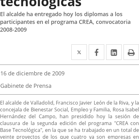
tecnológicas
El alcalde ha entregado hoy los diplomas a los
participantes en el programa CREA, convocatoria
2008-2009
Twitter
Enlace
Facebook
Enlace
Linked
Enlace
P
a
a
a
una
una
una
Fecha
16 de diciembre de 2009
de
aplicación
aplicación
aplica
la
Fuente
Gabinete de Prensa
noticia
externa.
externa.
extern
de
la
Descripción
noticia
El alcalde de Valladolid, Francisco Javier León de la Riva, y la
concejala de Bienestar Social, Empleo y Familia, Rosa Isabel
Hernández del Campo, han presidido hoy la sesión de
clausura de la segunda edición del programa "CREA con
Base Tecnológica", en la que se ha trabajado en un total de
veinte proyectos de los que cuatro ya son empresas en