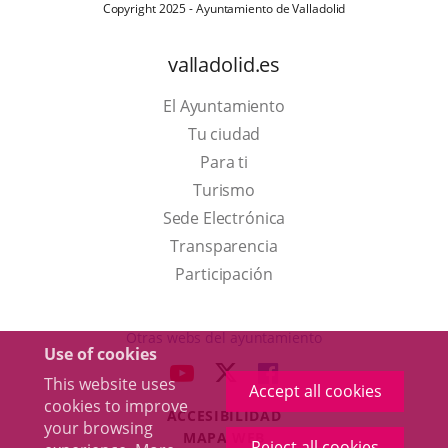
Copyright 2025 - Ayuntamiento de Valladolid
valladolid.es
El Ayuntamiento
Tu ciudad
Para ti
This
Turismo
link
Link
Sede Electrónica
will
to
Transparencia
open
external
Participación
in
application.
a
Otras webs del ayuntamiento
Use of cookies
pop-
aderSocial
LINK
LINK
LINK
This website uses
up
Accept all cookies
TO
TO
TO
cookies to improve
window.
ACCESIBILIDAD
EXTERNAL
EXTERNAL
EXTERNAL
your browsing
MAPA WEB
APPLICATION.
APPLICATION.
APPLICATION.
Reject all cookies