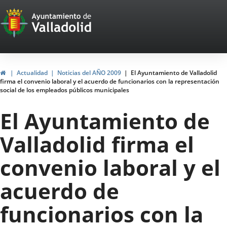
Portal
Jump to content
Web
del
Ayuntamiento
Home
Actualidad
Noticias del AÑO 2009
El Ayuntamiento de Valladolid
firma el convenio laboral y el acuerdo de funcionarios con la representación
de
social de los empleados públicos municipales
Valladolid
El Ayuntamiento de
Valladolid firma el
convenio laboral y el
acuerdo de
funcionarios con la