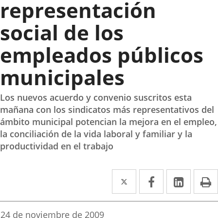
representación
social de los
empleados públicos
municipales
Los nuevos acuerdo y convenio suscritos esta
mañana con los sindicatos más representativos del
ámbito municipal potencian la mejora en el empleo,
la conciliación de la vida laboral y familiar y la
productividad en el trabajo
Twitter
Enlace
Facebook
Enlace
Linked
Enlace
P
a
a
a
una
una
una
Fecha
24 de noviembre de 2009