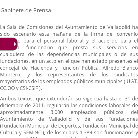
de
aplicación
aplicación
aplica
la
Fuente
Gabinete de Prensa
noticia
externa.
externa.
extern
de
la
Descripción
noticia
La Sala de Comisiones del Ayuntamiento de Valladolid ha
sido escenario esta mañana de la firma del convenio
colectivo para el personal laboral y el acuerdo para el
personal funcionario que presta sus servicios en
cualquiera de las dependencias municipales o de sus
fundaciones, en un acto en el que han estado presentes el
concejal de Hacienda y Función Pública, Alfredo Blanco
Montero, y los representantes de los sindicatos
mayoritarios de los empleados públicos municipales ( UGT,
CC.OO y CSI-CSIF ).
Ambos textos, que extenderán su vigencia hasta el 31 de
diciembre de 2011, regularán las condiciones laborales de
aproximadamente 3.000 empleados públicos del
Ayuntamiento de Valladolid y de sus Fundaciones
(Fundación Municipal de Deportes, Fundación Municipal de
Cultura y SEMINCI), de los cuales 1.389 son funcionarios y