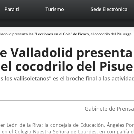
This
Li
Para ti
Turismo
Sede Electrónica
Accesibilidad
Trabaja con nosotros
Contac
link
to
will
ext
open
app
adolid presenta las "Lecciones en el Cole" de Picoco, el cocodrilo del Pisuerga
in
a
 Valladolid presenta
pop-
up
 el cocodrilo del Pisu
window.
os los vallisoletanos" es el broche final a las activ
Fuente
Gabinete de Prensa
de
la
noticia
avier León de la Riva; la concejala de Educación, Ángeles P
n el Colegio Nuestra Señora de Lourdes, en compañía de s