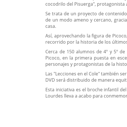
aplicación
aplicación
cocodrilo del Pisuerga", protagonista 
una
externa.
externa.
Se trata de un proyecto de contenido 
aplicación
de un modo ameno y cercano, gracias 
casa.
externa.
Así, aprovechando la figura de Picoco,
recorrido por la historia de los últim
Cerca de 150 alumnos de 4º y 5º de 
Picoco, en la primera puesta en esc
personajes y protagonistas de la histor
Las "Lecciones en el Cole" también ser
DVD será distribuido de manera equita
Esta iniciativa es el broche infantil 
Lourdes lleva a acabo para conmemorar