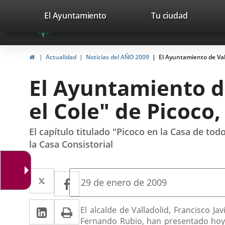
Portal
Jump to content
valladolid.es
El Ayuntamiento
Tu ciudad
avaTop
Web
del
Home
Actualidad
Noticias del AÑO 2009
El Ayuntamiento de Vall
Ayuntamiento
El Ayuntamiento de
de
el Cole" de Picoco,
Valladolid
El capítulo titulado "Picoco en la Casa de tod
la Casa Consistorial
Twitter
Enlace
Facebook
Enlace
Fecha
29 de enero de 2009
de
a
a
la
Linkedin
Enlace
Print
una
Descripción
noticia
El alcalde de Valladolid, Francisco J
una
Fernando Rubio, han presentado hoy e
a