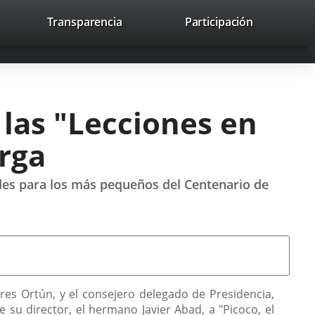
nk
Transparencia
Participación
avaHeaderSocial
Link
Link
Link
Search
to
Search
to
to
to
ernal
external
external
external
lication.
application.
application.
application.
 las "Lecciones en
erga
idades para los más pequeños del Centenario de
orres Ortún, y el consejero delegado de Presidencia,
u director, el hermano Javier Abad, a "Picoco, el