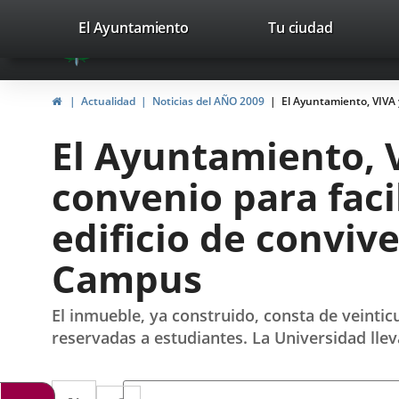
Portal
Jump to content
valladolid.es
El Ayuntamiento
Tu ciudad
avaTop
Web
del
Home
Actualidad
Noticias del AÑO 2009
El Ayuntamiento, VIVA y
Ayuntamiento
El Ayuntamiento, V
de
convenio para facil
Valladolid
edificio de conviv
Campus
El inmueble, ya construido, consta de veinti
reservadas a estudiantes. La Universidad lle
Twitter
Enlace