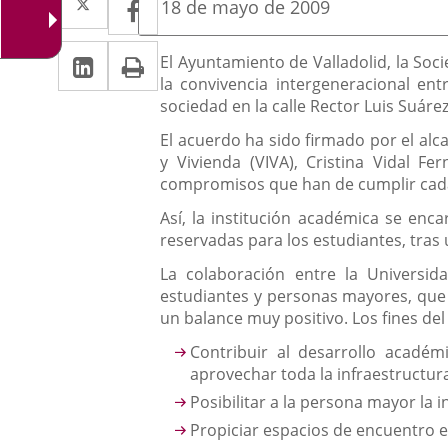
Facebook
Enlace
Fecha
18 de mayo de 2009
de
a
a
la
Linkedin
Enlace
Print
una
Descripción
noticia
El Ayuntamiento de Valladolid, la Soc
una
la convivencia intergeneracional en
a
aplicación
aplicación
sociedad en la calle Rector Luis Suáre
una
externa.
externa.
El acuerdo ha sido firmado por el alca
aplicación
y Vivienda (VIVA), Cristina Vidal Fe
compromisos que han de cumplir cada
externa.
Así, la institución académica se enca
reservadas para los estudiantes, tras 
La colaboración entre la Universid
estudiantes y personas mayores, que y
un balance muy positivo. Los fines del
Contribuir al desarrollo académ
aprovechar toda la infraestructur
Posibilitar a la persona mayor la i
Propiciar espacios de encuentro 