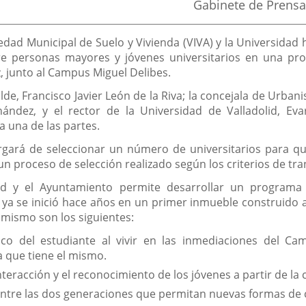
Fuente
Gabinete de Prensa
de
la
noticia
iedad Municipal de Suelo y Vivienda (VIVA) y la Universidad
tre personas mayores y jóvenes universitarios en una pr
z, junto al Campus Miguel Delibes.
lde, Francisco Javier León de la Riva; la concejala de Urba
rnández, y el rector de la Universidad de Valladolid, Ev
 una de las partes.
rgará de seleccionar un número de universitarios para que
un proceso de selección realizado según los criterios de tra
ad y el Ayuntamiento permite desarrollar un programa 
a se inició hace años en un primer inmueble construido al e
 mismo son los siguientes:
ico del estudiante al vivir en las inmediaciones del Cam
a que tiene el mismo.
nteracción y el reconocimiento de los jóvenes a partir de la 
entre las dos generaciones que permitan nuevas formas de 