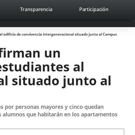
nk
Transparencia
Participación
avaHeaderSocial
Link
Link
Link
Search
to
Search
to
to
to
ernal
external
external
external
lication.
application.
application.
application.
 al edificio de convivencia intergeneracional situado junto al Campus
 firman un
estudiantes al
l situado junto al
das por personas mayores y cinco quedan
los alumnos que habitarán en los apartamentos