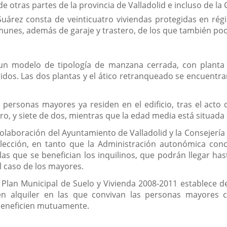
s de otras partes de la provincia de Valladolid e incluso de
is Suárez consta de veinticuatro viviendas protegidas en 
nes, además de garaje y trastero, de los que también podrá
n modelo de tipología de manzana cerrada, con planta baj
dos. Las dos plantas y el ático retranqueado se encuent
ersonas mayores ya residen en el edificio, tras el acto d
o, y siete de dos, mientras que la edad media está situada
la colaboración del Ayuntamiento de Valladolid y la Conseje
elección, en tanto que la Administración autonómica con
as que se benefician los inquilinos, que podrán llegar has
l caso de los mayores.
 Plan Municipal de Suelo y Vivienda 2008-2011 establece de
n alquiler en las que convivan las personas mayores 
beneficien mutuamente.