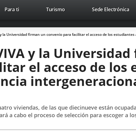
This
Li
Para ti
Turismo
Sede Electrónica
Accesibilidad
Trabaja con nosotros
Contac
link
to
will
ext
open
app
 la Universidad firman un convenio para facilitar el acceso de los estudiantes
in
a
IVA y la Universidad
pop-
up
itar el acceso de los 
window.
encia intergeneraciona
cuatro viviendas, de las que diecinueve están ocupa
vará a cabo el proceso de selección para escoger a 