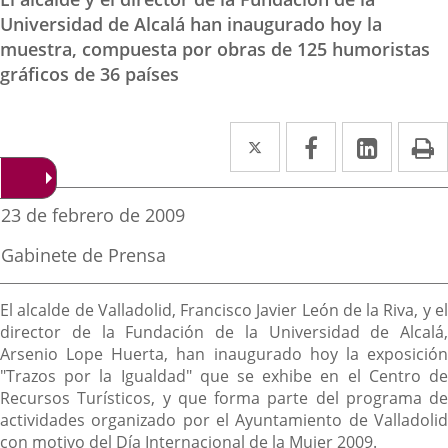
Universidad de Alcalá han inaugurado hoy la
muestra, compuesta por obras de 125 humoristas
gráficos de 36 países
Twitter
Enlace
Facebook
Enlace
Linked
Enlace
P
a
a
a
una
una
una
Fecha
23 de febrero de 2009
de
aplicación
aplicación
aplica
la
Fuente
Gabinete de Prensa
noticia
externa.
externa.
extern
de
la
Descripción
noticia
El alcalde de Valladolid, Francisco Javier León de la Riva, y el
director de la Fundación de la Universidad de Alcalá,
Arsenio Lope Huerta, han inaugurado hoy la exposición
"Trazos por la Igualdad" que se exhibe en el Centro de
Recursos Turísticos, y que forma parte del programa de
actividades organizado por el Ayuntamiento de Valladolid
con motivo del Día Internacional de la Mujer 2009.