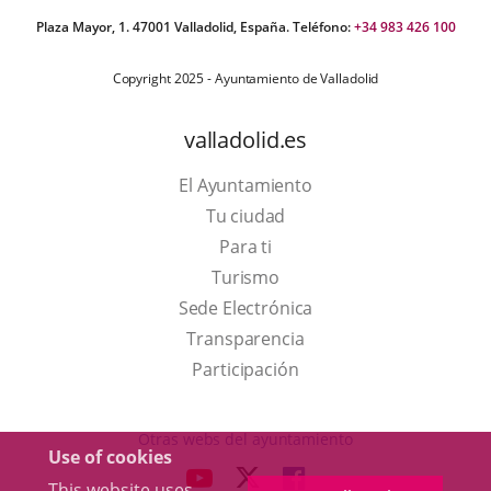
Plaza Mayor, 1. 47001 Valladolid, España. Teléfono:
+34 983 426 100
Copyright 2025 - Ayuntamiento de Valladolid
valladolid.es
El Ayuntamiento
Tu ciudad
Para ti
This
Turismo
link
Link
Sede Electrónica
will
to
Transparencia
open
external
Participación
in
application.
a
Otras webs del ayuntamiento
Use of cookies
pop-
aderSocial
LINK
LINK
LINK
This website uses