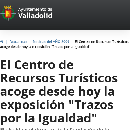
Portal
Jump to content
Web
del
Ayuntamiento
Home
Actualidad
Noticias del AÑO 2009
El Centro de Recursos Turísticos
acoge desde hoy la exposición "Trazos por la Igualdad"
de
El Centro de
Valladolid
Recursos Turísticos
acoge desde hoy la
exposición "Trazos
por la Igualdad"
El alcalde y el director de la Fundación de la