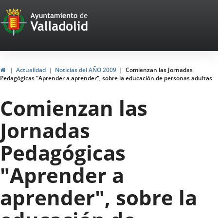
Portal
Jump to content
Web
del
Ayuntamiento
Home
Actualidad
Noticias del AÑO 2009
Comienzan las Jornadas
Pedagógicas "Aprender a aprender", sobre la educación de personas adultas
de
Comienzan las
Valladolid
Jornadas
Pedagógicas
"Aprender a
aprender", sobre la