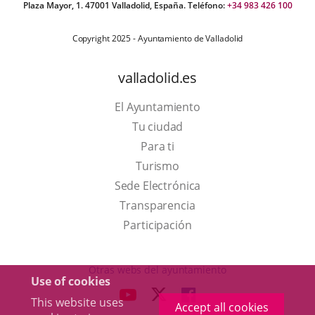
Plaza Mayor, 1. 47001 Valladolid, España. Teléfono:
+34 983 426 100
Copyright 2025 - Ayuntamiento de Valladolid
valladolid.es
El Ayuntamiento
Tu ciudad
Para ti
This
Turismo
link
Link
Sede Electrónica
will
to
Transparencia
open
external
Participación
in
application.
a
Otras webs del ayuntamiento
Use of cookies
pop-
aderSocial
LINK
LINK
LINK
This website uses
up
Accept all cookies
TO
TO
TO