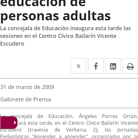
educación de
personas adultas
La concejala de Educación inaugura esta tarde las
sesiones en el Centro Cívico Bailarín Vicente
Escudero
Twitter
Enlace
Facebook
Enlace
Linked
Enlace
P
a
a
a
una
una
una
Fecha
31 de marzo de 2009
de
aplicación
aplicación
aplica
la
Fuente
Gabinete de Prensa
noticia
externa.
externa.
extern
de
la
Descripción
noticia
La concejala de Educación, Ángeles Porres Ortún,
inaugurará esta tarde, en el Centro Cívico Bailarín Vicente
Escudero (travesía de Verbena, 2), las Jornadas
Pedagógicas "Aprender a aprender", organizadas por la