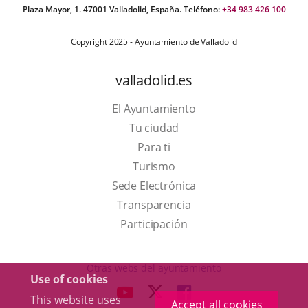
Plaza Mayor, 1. 47001 Valladolid, España. Teléfono:
+34 983 426 100
Copyright 2025 - Ayuntamiento de Valladolid
valladolid.es
El Ayuntamiento
Tu ciudad
Para ti
This
Turismo
link
Link
Sede Electrónica
will
to
Transparencia
open
external
Participación
in
application.
a
Otras webs del ayuntamiento
Use of cookies
pop-
aderSocial
LINK
LINK
LINK
This website uses
up
Accept all cookies