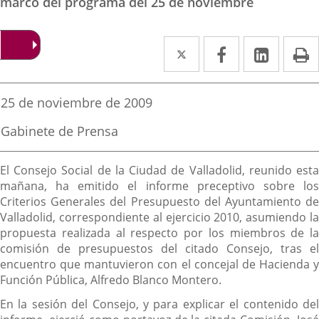
marco del programa del 25 de noviembre
Twitter
Enlace
Facebook
Enlace
Linked
Enlace
P
a
a
a
una
una
una
Fecha
25 de noviembre de 2009
de
aplicación
aplicación
aplica
la
Fuente
Gabinete de Prensa
noticia
externa.
externa.
extern
de
la
Descripción
noticia
El Consejo Social de la Ciudad de Valladolid, reunido esta
mañana, ha emitido el informe preceptivo sobre los
Criterios Generales del Presupuesto del Ayuntamiento de
Valladolid, correspondiente al ejercicio 2010, asumiendo la
propuesta realizada al respecto por los miembros de la
comisión de presupuestos del citado Consejo, tras el
encuentro que mantuvieron con el concejal de Hacienda y
Función Pública, Alfredo Blanco Montero.
En la sesión del Consejo, y para explicar el contenido del