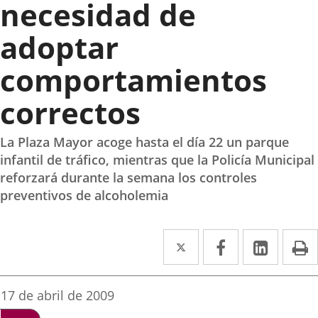
necesidad de
adoptar
comportamientos
correctos
La Plaza Mayor acoge hasta el día 22 un parque
infantil de tráfico, mientras que la Policía Municipal
reforzará durante la semana los controles
preventivos de alcoholemia
Twitter
Enlace
Facebook
Enlace
Linked
Enlace
P
a
a
a
una
una
una
Fecha
17 de abril de 2009
de
aplicación
aplicación
aplica