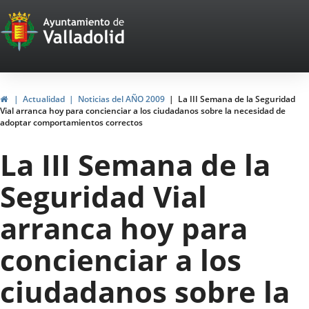
Portal
Jump to content
Web
del
Ayuntamiento
Home
Actualidad
Noticias del AÑO 2009
La III Semana de la Seguridad
Vial arranca hoy para concienciar a los ciudadanos sobre la necesidad de
de
adoptar comportamientos correctos
Valladolid
La III Semana de la
Seguridad Vial
arranca hoy para
concienciar a los
ciudadanos sobre la