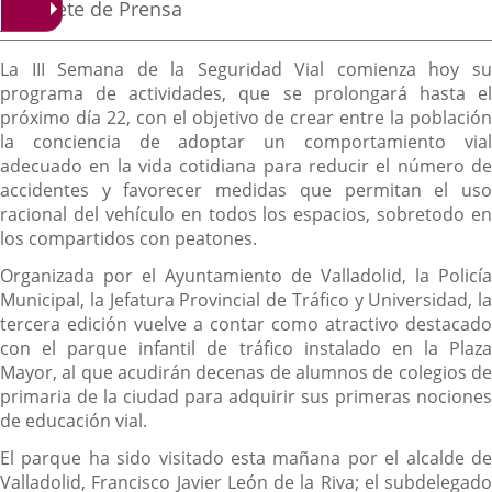
la
Fuente
Gabinete de Prensa
noticia
externa.
externa.
extern
de
la
Descripción
noticia
La III Semana de la Seguridad Vial comienza hoy su
programa de actividades, que se prolongará hasta el
próximo día 22, con el objetivo de crear entre la población
la conciencia de adoptar un comportamiento vial
adecuado en la vida cotidiana para reducir el número de
accidentes y favorecer medidas que permitan el uso
racional del vehículo en todos los espacios, sobretodo en
los compartidos con peatones.
Organizada por el Ayuntamiento de Valladolid, la Policía
Municipal, la Jefatura Provincial de Tráfico y Universidad, la
tercera edición vuelve a contar como atractivo destacado
con el parque infantil de tráfico instalado en la Plaza
Mayor, al que acudirán decenas de alumnos de colegios de
primaria de la ciudad para adquirir sus primeras nociones
de educación vial.
El parque ha sido visitado esta mañana por el alcalde de
Valladolid, Francisco Javier León de la Riva; el subdelegado