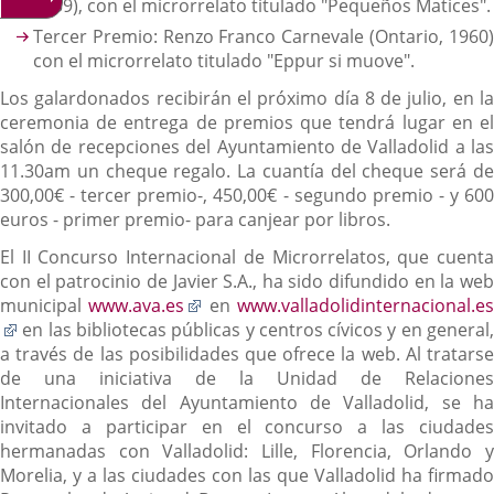
1959), con el microrrelato titulado "Pequeños Matices".
Tercer Premio: Renzo Franco Carnevale (Ontario, 1960)
con el microrrelato titulado "Eppur si muove".
Los galardonados recibirán el próximo día 8 de julio, en la
ceremonia de entrega de premios que tendrá lugar en el
salón de recepciones del Ayuntamiento de Valladolid a las
11.30am un cheque regalo. La cuantía del cheque será de
300,00€ - tercer premio-, 450,00€ - segundo premio - y 600
euros - primer premio- para canjear por libros.
El II Concurso Internacional de Microrrelatos, que cuenta
con el patrocinio de Javier S.A., ha sido difundido en la web
Enlace
municipal
www.ava.es
en
www.valladolidinternacional.e
Enlace
a
en las bibliotecas públicas y centros cívicos y en general,
a
una
a través de las posibilidades que ofrece la web. Al tratarse
una
aplicación
de una iniciativa de la Unidad de Relaciones
aplicación
externa.
Internacionales del Ayuntamiento de Valladolid, se ha
externa.
invitado a participar en el concurso a las ciudades
hermanadas con Valladolid: Lille, Florencia, Orlando y
Morelia, y a las ciudades con las que Valladolid ha firmado