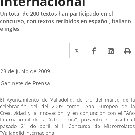
Internacional"
Un total de 200 textos han participado en el
concurso, con textos recibidos en español, italiano
e inglés
Twitter
Enlace
Facebook
Enlace
Linked
Enlace
P
a
a
a
una
una
una
Fecha
23 de junio de 2009
de
aplicación
aplicación
aplica
la
Fuente
Gabinete de Prensa
noticia
externa.
externa.
extern
de
la
Descripción
noticia
El Ayuntamiento de Valladolid, dentro del marco de la
celebración del del 2009 como "Año Europeo de la
Creatividad y la Innovación" y en conjunción con el "Año
Internacional de la Astronomía", presentó el pasado el
pasado 21 de abril el II Concurso de Microrrelatos
"Valladolid Internacional".