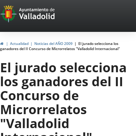
Portal
Jump to content
Web
del
Ayuntamiento
Home
Actualidad
Noticias del AÑO 2009
El jurado selecciona los
ganadores del II Concurso de Microrrelatos "Valladolid Internacional"
de
El jurado selecciona
Valladolid
los ganadores del II
Concurso de
Microrrelatos
"Valladolid