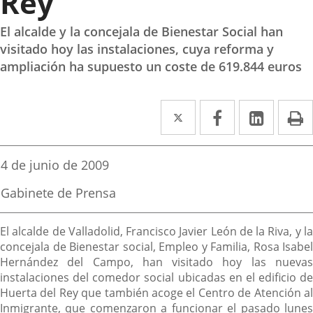
Rey
El alcalde y la concejala de Bienestar Social han
visitado hoy las instalaciones, cuya reforma y
ampliación ha supuesto un coste de 619.844 euros
Twitter
Enlace
Facebook
Enlace
Linked
Enlace
P
a
a
a
una
una
una
Fecha
4 de junio de 2009
de
aplicación
aplicación
aplica
la
Fuente
Gabinete de Prensa
noticia
externa.
externa.
extern
de
la
Descripción
noticia
El alcalde de Valladolid, Francisco Javier León de la Riva, y la
concejala de Bienestar social, Empleo y Familia, Rosa Isabel
Hernández del Campo, han visitado hoy las nuevas
instalaciones del comedor social ubicadas en el edificio de
Huerta del Rey que también acoge el Centro de Atención al
Inmigrante, que comenzaron a funcionar el pasado lunes