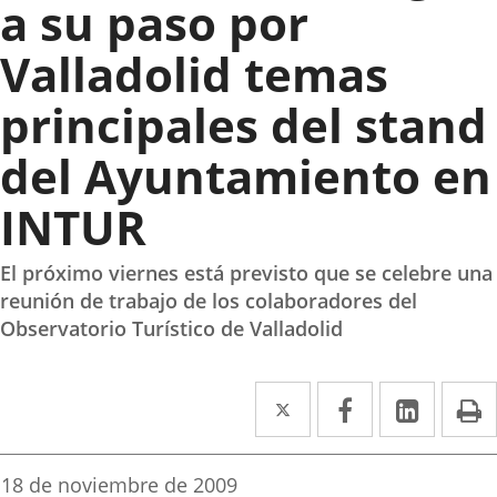
a su paso por
Valladolid temas
principales del stand
del Ayuntamiento en
INTUR
El próximo viernes está previsto que se celebre una
reunión de trabajo de los colaboradores del
Observatorio Turístico de Valladolid
Twitter
Enlace
Facebook
Enlace
Linked
Enlace
P
a
a
a
una
una
una
Fecha
18 de noviembre de 2009