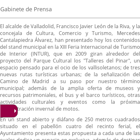
de
aplicación
aplicación
aplica
la
Fuente
Gabinete de Prensa
noticia
externa.
externa.
extern
de
la
Descripción
noticia
El alcalde de Valladolid, Francisco Javier León de la Riva, y la
concejala de Cultura, Comercio y Turismo, Mercedes
Cantalapiedra Álvarez, han presentado hoy los contenidos
del stand municipal en la XIII Feria Internacional de Turismo
de Interior (INTUR), que en 2009 giran alrededor del
proyecto del Parque Cultural los "Talleres del Pinar", un
espacio pensado para el ocio de los vallisoletanos; de tres
nuevas rutas turísticas urbanas; de la señalización del
Camino de Madrid a su paso por nuestro término
municipal; además de la amplia oferta de museos y
recursos patrimoniales, el bus y el barco turísticos, otras
actividades culturales y eventos como la próxima
concentración invernal de motos.
En un stand abierto y diáfano de 250 metros cuadrados
situado en el pabellón cuatro del recinto ferial, el
Ayuntamiento presenta estas propuesta a cada una de las