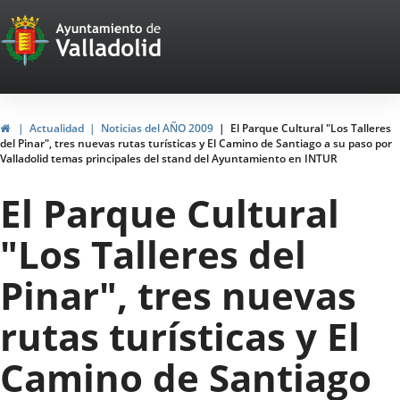
Portal
Jump to content
Web
del
Ayuntamiento
Home
Actualidad
Noticias del AÑO 2009
El Parque Cultural "Los Talleres
del Pinar", tres nuevas rutas turísticas y El Camino de Santiago a su paso por
de
Valladolid temas principales del stand del Ayuntamiento en INTUR
Valladolid
El Parque Cultural
"Los Talleres del
Pinar", tres nuevas
rutas turísticas y El
Camino de Santiago