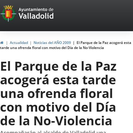
Portal
Jump to content
Web
del
Ayuntamiento
Home
Actualidad
Noticias del AÑO 2009
El Parque de la Paz acogerá esta
tarde una ofrenda floral con motivo del Día de la No-Violencia
de
El Parque de la Paz
Valladolid
acogerá esta tarde
una ofrenda floral
con motivo del Día
de la No-Violencia
Acompañarán al alcalde de Valladolid una