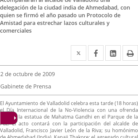
delegación de la ciudad india de Ahmedabad, con
quien se firmó el año pasado un Protocolo de
Amistad para estrechar lazos culturales y
comerciales
Twitter
Enlace
Facebook
Enlace
Linked
Enlace
P
a
a
a
una
una
una
Fecha
2 de octubre de 2009
de
aplicación
aplicación
aplica
la
Fuente
Gabinete de Prensa
noticia
externa.
externa.
extern
de
la
Descripción
noticia
El Ayuntamiento de Valladolid celebra esta tarde (18 horas)
el Día Internacional de la No-Violencia con una ofrenda
floral a la estatua de Mahatma Gandhi en el Parque de la
Paz. El acto contará con la participación del alcalde de
Valladolid, Francisco Javier León de la Riva; su homónimo
de Ahmedabad (India), Kanaji Thakore; el agregado cultural