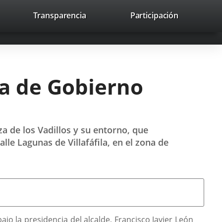
nk
Transparencia
Participación
avaHeaderSocial
Link
Link
Link
Search
to
Search
to
to
to
ernal
external
external
external
lication.
application.
application.
application.
ta de Gobierno
a de los Vadillos y su entorno, que
le Lagunas de Villafáfila, en el zona de
o la presidencia del alcalde, Francisco Javier León