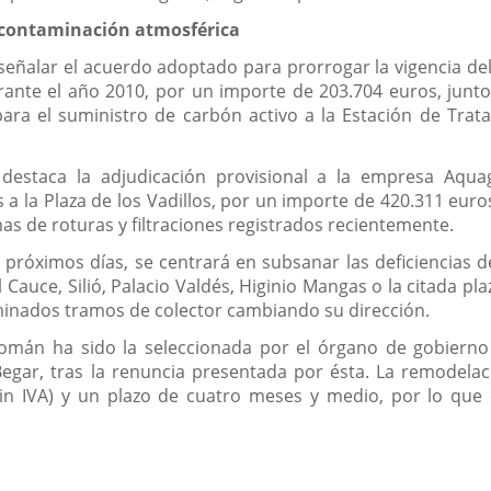
a contaminación atmosférica
eñalar el acuerdo adoptado para prorrogar la vigencia de
ante el año 2010, por un importe de 203.704 euros, junto
para el suministro de carbón activo a la Estación de Trata
destaca la adjudicación provisional a la empresa Aqua
 a la Plaza de los Vadillos, por un importe de 420.311 eu
s de roturas y filtraciones registrados recientemente.
 próximos días, se centrará en subsanar las deficiencias 
auce, Silió, Palacio Valdés, Higinio Mangas o la citada plaz
inados tramos de colector cambiando su dirección.
román ha sido la seleccionada por el órgano de gobierno 
Begar, tras la renuncia presentada por ésta. La remodelaci
sin IVA) y un plazo de cuatro meses y medio, por lo qu