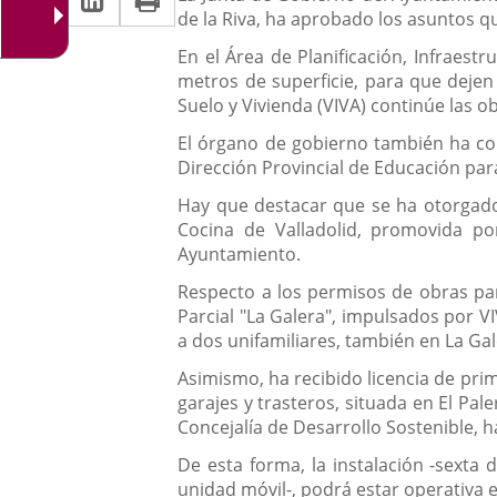
una
de la Riva, ha aprobado los asuntos qu
a
aplicación
aplicación
En el Área de Planificación, Infraestr
una
externa.
externa.
metros de superficie, para que dejen 
aplicación
Suelo y Vivienda (VIVA) continúe las 
externa.
El órgano de gobierno también ha con
Dirección Provincial de Educación para
Hay que destacar que se ha otorgado 
Cocina de Valladolid, promovida por
Ayuntamiento.
Respecto a los permisos de obras par
Parcial "La Galera", impulsados por VI
a dos unifamiliares, también en La Gal
Asimismo, ha recibido licencia de pr
garajes y trasteros, situada en El Pal
Concejalía de Desarrollo Sostenible, h
De esta forma, la instalación -sexta d
unidad móvil-, podrá estar operativa 