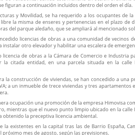
e figuran a continuación incluidos dentro del orden el día.
ucturas y Movilidad, se ha requerido a los ocupantes de la 
libre la misma de enseres y pertenencias en el plazo de di
obras del parque aledaño, que se ampliará al mencionado sol
cedido licencias de obras a una comunidad de vecinos del
 instalar otro elevador y habilitar una escalera de emergenc
licencia de obras a la Cámara de Comercio e Industria par
 la citada entidad, en una parcela situada en la calle
a la construcción de viviendas, se han concedido a una p
VA; a un inmueble de trece viviendas y tres apartamentos en
era.
imera ocupación una promoción de la empresa Himovisa com
ero, mientras que el nuevo punto limpio ubicado en la calle 
a obtenido la preceptiva licencia ambiental.
e la existentes en la capital tras las de Barrio España, Ca
el próximo mes de agosto, según las previsiones.