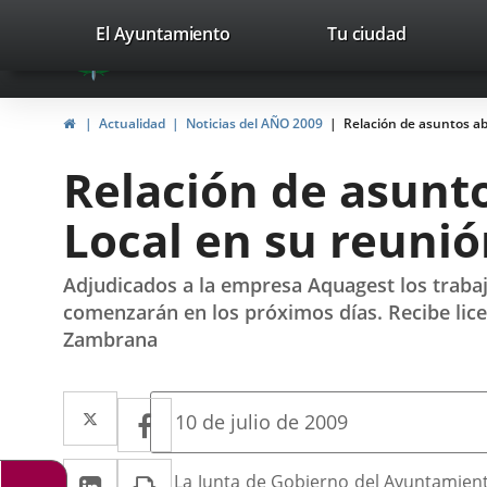
Portal
Jump to content
valladolid.es
El Ayuntamiento
Tu ciudad
avaTop
Web
del
Home
Actualidad
Noticias del AÑO 2009
Relación de asuntos ab
Ayuntamiento
Relación de asunt
de
Local en su reunió
Valladolid
Adjudicados a la empresa Aquagest los trabaj
comenzarán en los próximos días. Recibe licen
Zambrana
Twitter
Enlace
Facebook
Enlace
Fecha
10 de julio de 2009
de
a
a
la
Linkedin
Enlace
Print
una
Descripción
noticia
La Junta de Gobierno del Ayuntamiento