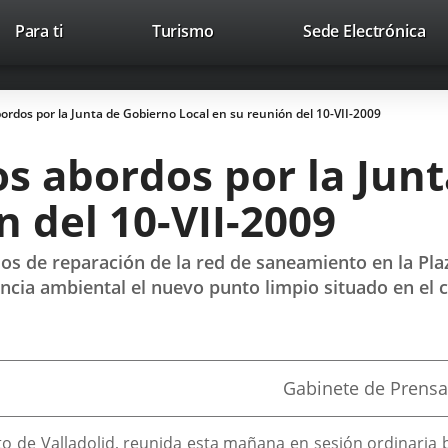
This
Li
Para ti
Turismo
Sede Electrónica
Accesibilidad
Trabaja con nosotros
Contac
link
to
will
ext
open
app
ordos por la Junta de Gobierno Local en su reunión del 10-VII-2009
in
a
os abordos por la Jun
pop-
up
n del 10-VII-2009
window.
os de reparación de la red de saneamiento en la Plaz
cia ambiental el nuevo punto limpio situado en el cal
Fuente
Gabinete de Prensa
de
la
noticia
 de Valladolid, reunida esta mañana en sesión ordinaria baj