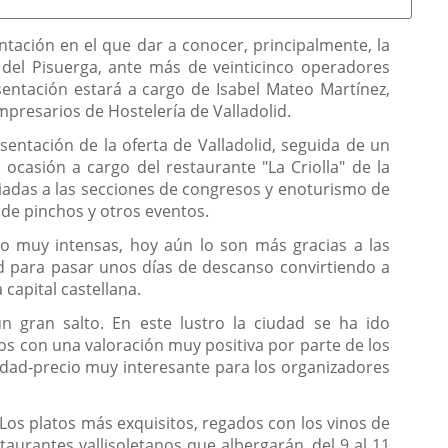
tación en el que dar a conocer, principalmente, la
l del Pisuerga, ante más de veinticinco operadores
sentación estará a cargo de Isabel Mateo Martínez,
mpresarios de Hostelería de Valladolid.
sentación de la oferta de Valladolid, seguida de un
ocasión a cargo del restaurante "La Criolla" de la
ciadas a las secciones de congresos y enoturismo de
 de pinchos y otros eventos.
ido muy intensas, hoy aún lo son más gracias a las
id para pasar unos días de descanso convirtiendo a
capital castellana.
n gran salto. En este lustro la ciudad se ha ido
s con una valoración muy positiva por parte de los
lidad-precio muy interesante para los organizadores
. Los platos más exquisitos, regados con los vinos de
aurantes vallisoletanos que albergarán, del 9 al 11