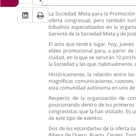
de
a
a
la
Linkedin
Enlace
Print
una
Descripción
noticia
La Sociedad Mixta para la Promoción 
una
oferta congresual, pero también turí
a
aplicación
aplicación
bilbaínos especializados en la organ
una
externa.
Gerente de la Sociedad Mixta y de Jos
externa.
aplicación
El acto que tendrá lugar, hoy, jueves
vídeo promocional para, a partir de 
externa.
ciudad, en la que se servirán 10 pinc
la Sociedad y las que, habitualmente,
Históricamente, la relación entre la
magníficas comunicaciones, razones, 
esta comunidad autónoma en uno de los 
Respecto de la organización de cong
posicionando dentro de los primeros 
congresistas que la han visitado. Es 
de este tipo de eventos.
Dos de los estandartes de la oferta tu
Ribera de Duero, Rueda, Cigales, Toro