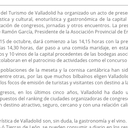
de
la
noticia
del Turismo de Valladolid ha organizado un acto de presen
stica y cultural, enoturística y gastronómica de la capita
ización de congresos, jornadas y otros encuentros. La pre
é Ramón García, Presidente de la Asociación Provincial de E
 15 de octubre, dará comienzo a las 14,15 horas con la pre
las 14,30 horas, dar paso a una comida maridaje, en esta 
hos y 10 vinos de la capital procedentes de las bodegas aso
 colaboran en el patrocinio de actividades como el concurso
s poblaciones de la meseta y la cornisa cantábrica han s
entre otras, por las que muchos bilbaínos eligen Valladol
focos de emisión de turistas y visitantes con destino a la 
resos, en los últimos cinco años, Valladolid ha dado u
puestos del ranking de ciudades organizadoras de congreso
un destino atractivo, seguro, cercano y con una relación ca
rística de Valladolid son, sin duda, la gastronomía y el vino
 ó Tierras de León, se pueden consumir a diario en los rest