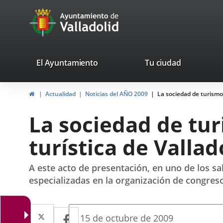
Portal
Jump to content
avaTop
Web
del
Ayuntamiento
valladolid.es
El Ayuntamiento
Tu ciudad
de
Home
Actualidad
Noticias del AÑO 2009
La sociedad de turismo 
Valladolid
La sociedad de tur
turística de Vallad
A este acto de presentación, en uno de los sa
especializadas en la organización de congres
Twitter
Enlace
Facebook
Enlace
Fecha
15 de octubre de 2009