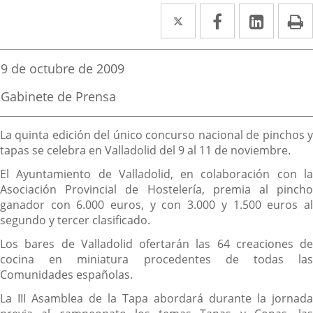
Twitter
Enlace
Facebook
Enlace
Linked
Enlace
P
a
a
a
una
una
una
Fecha
9 de octubre de 2009
de
aplicación
aplicación
aplica
la
Fuente
Gabinete de Prensa
noticia
externa.
externa.
extern
de
la
Descripción
noticia
La quinta edición del único concurso nacional de pinchos y
tapas se celebra en Valladolid del 9 al 11 de noviembre.
El Ayuntamiento de Valladolid, en colaboración con la
Asociación Provincial de Hostelería, premia al pincho
ganador con 6.000 euros, y con 3.000 y 1.500 euros al
segundo y tercer clasificado.
Los bares de Valladolid ofertarán las 64 creaciones de
cocina en miniatura procedentes de todas las
Comunidades españolas.
La III Asamblea de la Tapa abordará durante la jornada