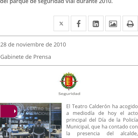
del parque de seguridad vial durante 2010.
Twitter
Enlace
Facebook
Enlace
Linkedin
Enlace
Image
P
a
a
a
una
una
una
Fecha
28 de noviembre de 2010
de
aplicación
aplicación
aplicación
la
Fuente
Gabinete de Prensa
noticia
externa.
externa.
externa.
de
la
noticia
Descripción
El Teatro Calderón ha acogido
a mediodía de hoy el acto
principal del Día de la Policía
Municipal, que ha contado con
la presencia del alcalde,