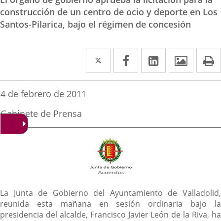
construcción de un centro de ocio y deporte en Los
Santos-Pilarica, bajo el régimen de concesión
Twitter
Enlace
Facebook
Enlace
Linkedin
Enlace
Image
P
a
a
a
una
una
una
Fecha
4 de febrero de 2011
de
aplicación
aplicación
aplicación
la
Fuente
Gabinete de Prensa
noticia
externa.
externa.
externa.
de
la
noticia
Descripción
La Junta de Gobierno del Ayuntamiento de Valladolid,
reunida esta mañana en sesión ordinaria bajo la
presidencia del alcalde, Francisco Javier León de la Riva, ha