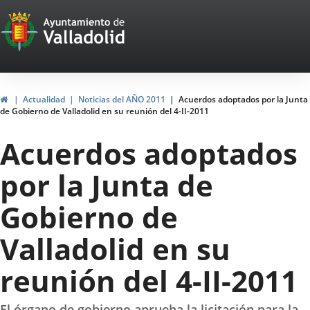
Portal
Jump to content
Web
del
Ayuntamiento
Home
Actualidad
Noticias del AÑO 2011
Acuerdos adoptados por la Junta
de Gobierno de Valladolid en su reunión del 4-II-2011
de
Acuerdos adoptados
Valladolid
por la Junta de
Gobierno de
Valladolid en su
reunión del 4-II-2011
El órgano de gobierno aprueba la licitación para la