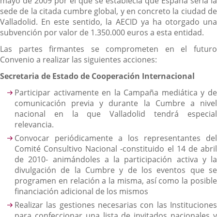
una
mayo de 2009 por el que se establecía que España sería la
aplicación
sede de la citada cumbre global, y en concreto la ciudad de
externa.
Valladolid. En este sentido, la AECID ya ha otorgado una
subvención por valor de 1.350.000 euros a esta entidad.
Las partes firmantes se comprometen en el futuro
Convenio a realizar las siguientes acciones:
Secretaria de Estado de Cooperación Internacional
Participar activamente en la Campaña mediática y de
comunicación previa y durante la Cumbre a nivel
nacional en la que Valladolid tendrá especial
relevancia.
Convocar periódicamente a los representantes del
Comité Consultivo Nacional -constituido el 14 de abril
de 2010- animándoles a la participación activa y la
divulgación de la Cumbre y de los eventos que se
programen en relación a la misma, así como la posible
financiación adicional de los mismos
Realizar las gestiones necesarias con las Instituciones
para confeccionar una lista de invitados nacionales y