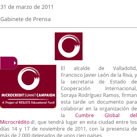
una
una
una
Fecha
31 de marzo de 2011
de
aplicación
aplicación
aplicación
la
Fuente
Gabinete de Prensa
noticia
externa.
externa.
externa.
de
la
noticia
Descripción
El alcalde de Valladolid,
Francisco Javier León de la Riva, y
la secretaria de Estado de
Cooperación Internacional,
Soraya Rodríguez Ramos, firman
esta tarde un documento para
colaborar en la organización de
la
Cumbre Global de
Enlace
Microcrédito
, que tendrá lugar en esta ciudad entre los
a
días 14 y 17 de noviembre de 2011, con la presencia de
una
más de 2.000 delegados de unos cien países.