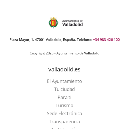
Plaza Mayor, 1. 47001 Valladolid, España. Teléfono:
+34 983 426 100
Copyright 2025 - Ayuntamiento de Valladolid
valladolid.es
El Ayuntamiento
Tu ciudad
Para ti
This
Turismo
link
Link
Sede Electrónica
will
to
Transparencia