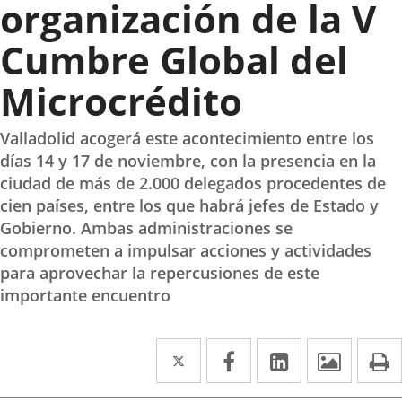
organización de la V
Cumbre Global del
Microcrédito
Valladolid acogerá este acontecimiento entre los
días 14 y 17 de noviembre, con la presencia en la
ciudad de más de 2.000 delegados procedentes de
cien países, entre los que habrá jefes de Estado y
Gobierno. Ambas administraciones se
comprometen a impulsar acciones y actividades
para aprovechar la repercusiones de este
importante encuentro
Twitter
Enlace
Facebook
Enlace
Linkedin
Enlace
Image
P
a
a
a