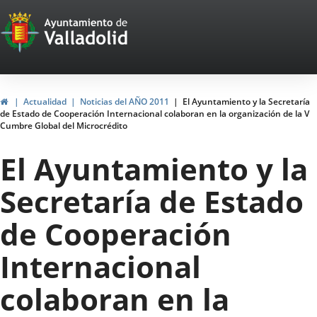
Portal
Jump to content
Web
del
Ayuntamiento
Home
Actualidad
Noticias del AÑO 2011
El Ayuntamiento y la Secretaría
de Estado de Cooperación Internacional colaboran en la organización de la V
de
Cumbre Global del Microcrédito
Valladolid
El Ayuntamiento y la
Secretaría de Estado
de Cooperación
Internacional
colaboran en la