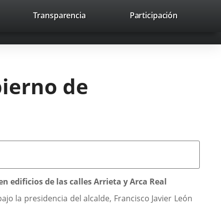
nk
Transparencia
Participación
avaHeaderSocial
Link
Link
Link
Search
to
Search
to
to
to
ernal
external
external
external
lication.
application.
application.
application.
bierno de
 edificios de las calles Arrieta y Arca Real
o la presidencia del alcalde, Francisco Javier León