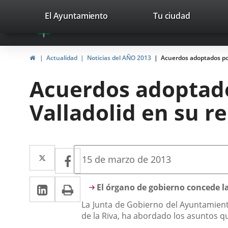
Portal
Jump to content
valladolid.es
El Ayuntamiento
Tu ciudad
avaTop
Web
del
Home
Actualidad
Noticias del AÑO 2013
Acuerdos adoptados por
Ayuntamiento
Acuerdos adoptado
de
Valladolid en su re
Valladolid
Twitter
Enlace
Facebook
Enlace
Fecha
15 de marzo de 2013
de
a
a
la
Linkedin
Enlace
Print
una
Descripción
noticia
El órgano de gobierno concede la 
una
a
aplicación
La Junta de Gobierno del Ayuntamiento
aplicación
de la Riva, ha abordado los asuntos qu
una
externa.
externa.