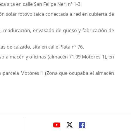
a sita en calle San Felipe Neri nº 1-3.
ión solar fotovoltaica conectada a red en cubierta de
do, maduración, envasado de queso y fabricación de
 de calzado, sita en calle Plata nº 76.
uso almacén y oficinas (almacén 71.09 Motores 1), en
 la parcela Motores 1 (Zona que ocupaba el almacén
avaHeaderSocial
LINK
LINK
LINK