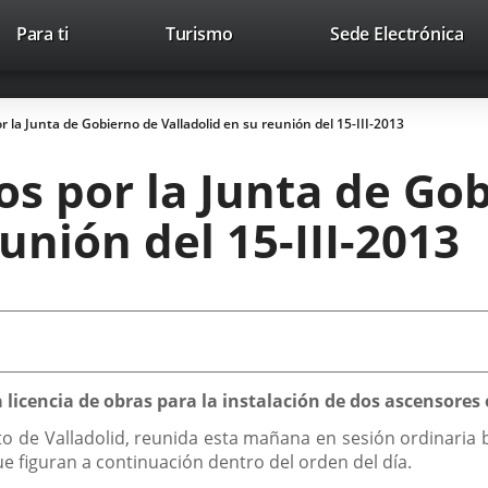
This
Li
Para ti
Turismo
Sede Electrónica
Accesibilidad
Trabaja con nosotros
Contac
link
to
will
ext
open
app
 la Junta de Gobierno de Valladolid en su reunión del 15-III-2013
in
a
s por la Junta de Go
pop-
up
unión del 15-III-2013
window.
licencia de obras para la instalación de dos ascensores en
 de Valladolid, reunida esta mañana en sesión ordinaria baj
e figuran a continuación dentro del orden del día.