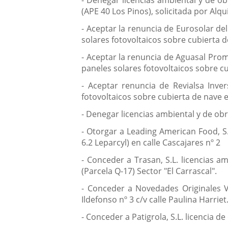
- Denegar licencias ambiental y de ob
(APE 40 Los Pinos), solicitada por Alqui
- Aceptar la renuncia de Eurosolar de
solares fotovoltaicos sobre cubierta de
- Aceptar la renuncia de Aguasal Prom
paneles solares fotovoltaicos sobre cub
- Aceptar renuncia de Revialsa Inver
fotovoltaicos sobre cubierta de nave en
- Denegar licencias ambiental y de obr
- Otorgar a Leading American Food, S.
6.2 Leparcyl) en calle Cascajares nº 2
- Conceder a Trasan, S.L. licencias a
(Parcela Q-17) Sector "El Carrascal".
- Conceder a Novedades Originales Val
Ildefonso nº 3 c/v calle Paulina Harriet
- Conceder a Patigrola, S.L. licencia de