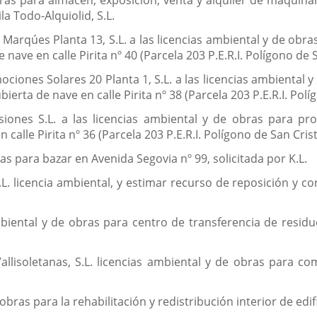
ras para almacén, exposición, venta y alquiler de maquina
la Todo-Alquiolid, S.L.
l Marqúes Planta 13, S.L. a las licencias ambiental y de ob
 nave en calle Pirita nº 40 (Parcela 203 P.E.R.I. Polígono de 
ociones Solares 20 Planta 1, S.L. a las licencias ambiental
ierta de nave en calle Pirita nº 38 (Parcela 203 P.E.R.I. Polí
siones S.L. a las licencias ambiental y de obras para pr
 calle Pirita nº 36 (Parcela 203 P.E.R.I. Polígono de San Cris
as para bazar en Avenida Segovia nº 99, solicitada por K.L.
L. licencia ambiental, y estimar recurso de reposición y co
mbiental y de obras para centro de transferencia de residuo
lisoletanas, S.L. licencias ambiental y de obras para com
.
 obras para la rehabilitación y redistribución interior de edifi