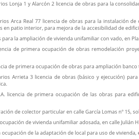
s Lonja 1 y Alarcón 2 licencia de obras para la consolidac
os Arca Real 77 licencia de obras para la instalación de
n patio interior, para mejora de la accesibilidad de edificio
s para la ampliación de vivienda unifamiliar con vado, en Pla
cencia de primera ocupación de obras remodelación proyec
encia de primera ocupación de obras para ampliación banco 
s Arrieta 3 licencia de obras (básico y ejecución) para l
ica.
.A. licencia de primera ocupación de las obras para edif
ción de colector particular en calle García Lomas nº 15, sol
a ocupación de vivienda unifamiliar adosada, en calle Julián
a ocupación de la adaptación de local para uso de vivienda, e