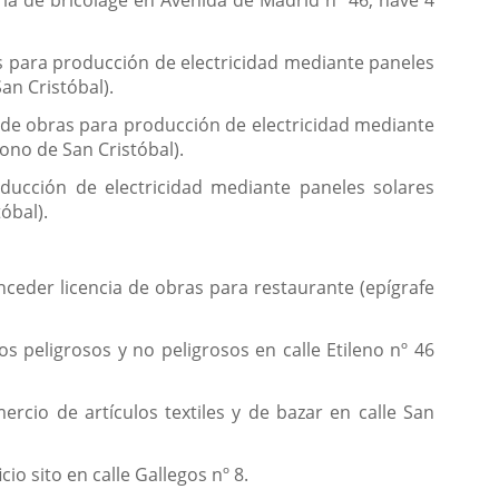
ria de bricolage en Avenida de Madrid nº 46, nave 4
ras para producción de electricidad mediante paneles
San Cristóbal).
 y de obras para producción de electricidad mediante
gono de San Cristóbal).
oducción de electricidad mediante paneles solares
tóbal).
nceder licencia de obras para restaurante (epígrafe
s peligrosos y no peligrosos en calle Etileno nº 46
ercio de artículos textiles y de bazar en calle San
cio sito en calle Gallegos nº 8.