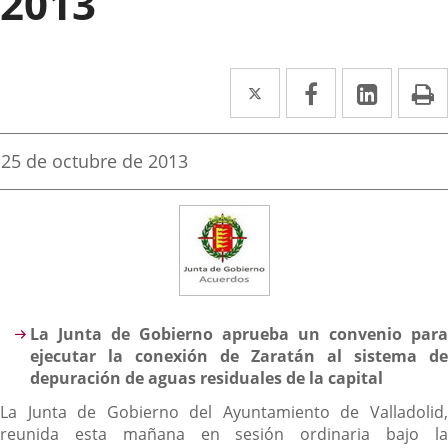
2013
Twitter
Enlace
Facebook
Enlace
Linked
Enlace
P
a
a
a
una
una
una
Fecha
25 de octubre de 2013
de
aplicación
aplicación
aplica
la
noticia
externa.
externa.
extern
Descripción
La Junta de Gobierno aprueba un convenio para
ejecutar la conexión de Zaratán al sistema de
depuración de aguas residuales de la capital
La Junta de Gobierno del Ayuntamiento de Valladolid,
reunida esta mañana en sesión ordinaria bajo la