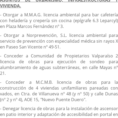
ASUNTOS DE URBANISMO, INFRAESTRUCTURAS Y
VIVIENDA.
- Otorgar a M.M.A.G. licencia ambiental para bar cafetería
con heladería y crepería sin cocina (epígrafe 6.3 Leparcyl)
en Plaza Marcos Fernández nº 3.
- Otorgar a Norprevención, S.L. licencia ambiental para
servicio de prevención con especialidad médica sin rayos X
en Paseo San Vicente nº 49-51.
- Conceder a Comunidad de Propietarios Valparaíso 2
licencia de obras para ejecución de sondeo para
alumbramiento de aguas subterráneas, en calle Mayas nº
21.
- Conceder a M.C.M.B. licencia de obras para la
construcción de 4 viviendas unifamiliares pareadas con
vados, en Ctra. de Villanueva nº 48 (y nº 50) y calle Dunas
(nº 2 y nº 4), AOE 15, "Nuevo Puente Duero".
- Denegar licencia de obras para la instalación de ascensor
en patio interior y adaptación de accesibilidad en portal en