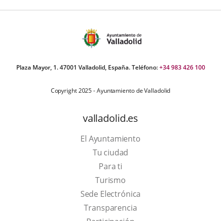
Plaza Mayor, 1. 47001 Valladolid, España. Teléfono:
+34 983 426 100
Copyright 2025 - Ayuntamiento de Valladolid
valladolid.es
El Ayuntamiento
Tu ciudad
Para ti
This
Turismo
link
Link
Sede Electrónica
will
to
Transparencia