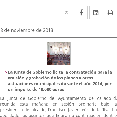
Twitter
Enlace
Facebook
Enlace
Linked
Enlace
P
a
a
a
una
una
una
Fecha
8 de noviembre de 2013
de
aplicación
aplicación
aplica
la
noticia
externa.
externa.
extern
Descripción
La Junta de Gobierno licita la contratación para la
emisión y grabación de los plenos y otras
actuaciones municipales durante el año 2014, por
un importe de 40.000 euros
La Junta de Gobierno del Ayuntamiento de Valladolid,
reunida esta mañana en sesión ordinaria bajo la
presidencia del alcalde, Francisco Javier León de la Riva, ha
abordado los asuntos que figuran a continuación dentro